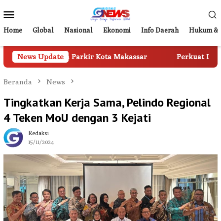
Loncat
Menu
ke
Mobile
konten
Home
Global
Nasional
Ekonomi
Info Daerah
Hukum & 
olaan Parkir Kota Makassar
News Update
Perkuat Digitalisasi Layana
Beranda
News
Tingkatkan Kerja Sama, Pelindo Regional
4 Teken MoU dengan 3 Kejati
Redaksi
15/11/2024