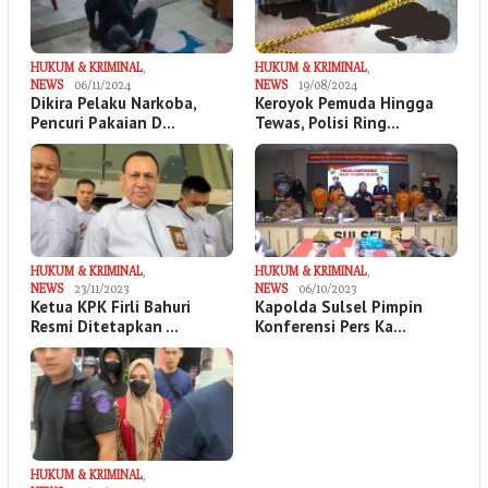
HUKUM & KRIMINAL
,
HUKUM & KRIMINAL
,
NEWS
06/11/2024
NEWS
19/08/2024
Dikira Pelaku Narkoba,
Keroyok Pemuda Hingga
Pencuri Pakaian D…
Tewas, Polisi Ring…
HUKUM & KRIMINAL
,
HUKUM & KRIMINAL
,
NEWS
23/11/2023
NEWS
06/10/2023
Ketua KPK Firli Bahuri
Kapolda Sulsel Pimpin
Resmi Ditetapkan …
Konferensi Pers Ka…
HUKUM & KRIMINAL
,