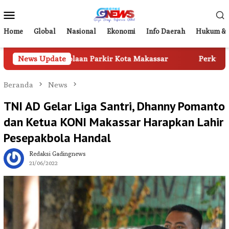
Loncat
Menu
ke
Mobile
konten
Home
Global
Nasional
Ekonomi
Info Daerah
Hukum & 
gelolaan Parkir Kota Makassar
News Update
Perkuat Digitalisasi La
Beranda
News
TNI AD Gelar Liga Santri, Dhanny Pomanto
dan Ketua KONI Makassar Harapkan Lahir
Pesepakbola Handal
Redaksi Gadingnews
21/06/2022