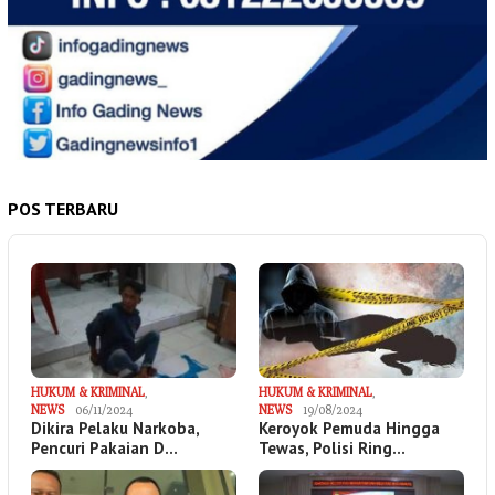
POS TERBARU
HUKUM & KRIMINAL
,
HUKUM & KRIMINAL
,
NEWS
06/11/2024
NEWS
19/08/2024
Dikira Pelaku Narkoba,
Keroyok Pemuda Hingga
Pencuri Pakaian D…
Tewas, Polisi Ring…