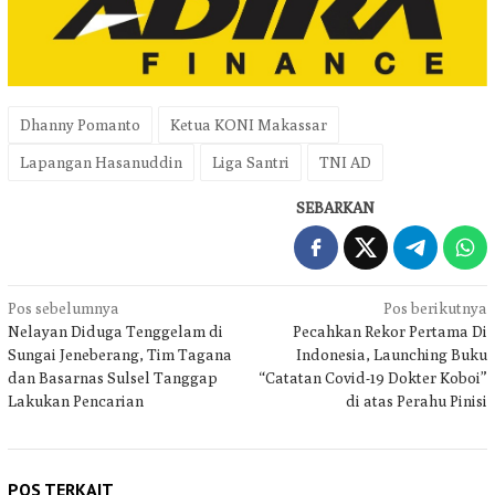
Dhanny Pomanto
Ketua KONI Makassar
Lapangan Hasanuddin
Liga Santri
TNI AD
SEBARKAN
Navigasi
Pos sebelumnya
Pos berikutnya
Nelayan Diduga Tenggelam di
Pecahkan Rekor Pertama Di
pos
Sungai Jeneberang, Tim Tagana
Indonesia, Launching Buku
dan Basarnas Sulsel Tanggap
“Catatan Covid-19 Dokter Koboi”
Lakukan Pencarian
di atas Perahu Pinisi
POS TERKAIT