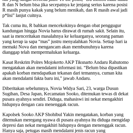
R dan N belum bisa jika secepatnya ke jenjang serius karena posisi
R masih punya kakak yang belum menikah, dan R masih awal jadi
p*lisi” lanjut cuitnya.
Tak cuma itu, R bahkan mencekokinya dengan obat penggugur
kandungan hingga Novia harus dirawat di rumah sakit. Selain itu,
saat ia menceritakan masalahnya ke keluarganya, seorang paman
yang kerap ia sapa “mas” justru menyalahkan Novia. Setiap hari ia
memaki Nova dan mengancam akan membunuhnya karena
dianggap telah mempermalukan keluarga.
Kasat Reskrim Polres Mojokerto AKP Tiksnarto Andaru Rahutomo
mengatakan akan mendalami informasi ini. “Belum bisa dipastikan
apakah korban mendapatkan tekanan dari temannya, cuman kita
akan mendalami fakta baru ini,” jawab Andaru.
Diberitakan sebelumnya, Novia Widya Sari, 23, warga Dusun
Sugihan, Desa Japan, Kecamatan Sooko, ditemukan tewas di dekat
pusara ayahnya sendiri. Diduga, mahasiswi ini nekat mengakhiri
hidupnya dengan cara menenggak racun.
Kapolsek Sooko AKP Shohibul Yakin mengatakan, korban yang
ditemukan meregang nyawa di pusara ayahnya itu diduga mengidap
depresi dan nekat mengakhiri hidupnya dengan menenggak racun.
Hanya saja, petugas masih mendalami jenis racun yang