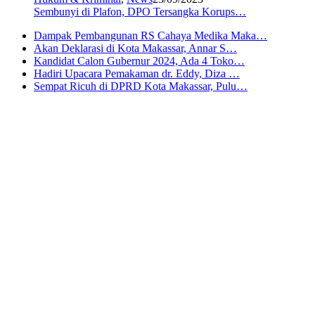
Sembunyi di Plafon, DPO Tersangka Korups…
Dampak Pembangunan RS Cahaya Medika Maka…
Akan Deklarasi di Kota Makassar, Annar S…
Kandidat Calon Gubernur 2024, Ada 4 Toko…
Hadiri Upacara Pemakaman dr. Eddy, Diza …
Sempat Ricuh di DPRD Kota Makassar, Pulu…