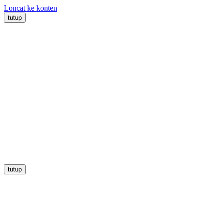
Loncat ke konten
tutup
tutup