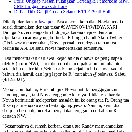
Polisi Ungkap Alasan Pulangkan Tersangka Pemerkosa Siswi
SMP Hingga Tewas di Bone
Daftar Titik Ganjil Genap Selama KTT G20 di Bali
Dikutip dari laman
Jawapos
, Pasca berita kematian Novia, media
sosial diramaikan dengan tagar #SAVENOVIAWIDYASARI.
Diduga Novia mengakhiri hidupnya karena depresi lantaran
diperkosa pacarnya yang berinisial R hingga hamil Akun Twitter
@belawsz menceritakan, Novia pernah menelepon temannya
berinisial AN. Di sana Novia menceritakan semuanya.
“Dia menceritakan dari awal kejadian dia dibawa ke penginapan
oleh R (pacar NW), lalu diberi obat dan dipaksa minum obat itu,
setelah itu dia tertidur. Sekitar 4 bulan kejadian ini dia menyadari
bahwa dia hamil, dan lgsg lapor ke R” cuit akun @belawsz, Sabtu
(4/12/2021).
Mengetahui hal itu, R membujuk Novia untuk menggugurkan
kandungannya, tapi Novia enggan. Akhirnya R hilang kabar dan
Novia berinisiatif melaporkan masalah ini ke orang tua R. Orang tua
R sempat mengaku akan bertanggung jawab. Namun, kemudian
sikap itu berubah, mereka menyatakan enggan menikahkan R
dengan NW.
“Sesampainya di rumah korban, orang tua Randy menyampaikan
hal yang sangat berbeda jauh. To the point, “Bu mohon maaf kalau