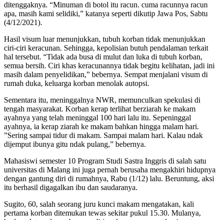
ditenggaknya. “Minuman di botol itu racun. cuma racunnya racun
apa, masih kami selidiki,” katanya seperti dikutip Jawa Pos, Sabtu
(4/12/2021).
Hasil visum luar menunjukkan, tubuh korban tidak menunjukkan
ciri-ciri keracunan. Sehingga, kepolisian butuh pendalaman terkait
hal tersebut. “Tidak ada busa di mulut dan luka di tubuh korban,
semua bersih. Ciri khas keracunannya tidak begitu kelihatan, jadi ini
masih dalam penyelidikan,” bebernya. Sempat menjalani visum di
rumah duka, keluarga korban menolak autopsi.
Sementara itu, meninggalnya NWR, memunculkan spekulasi di
tengah masyarakat. Korban kerap terlihat berziarah ke makam
ayahnya yang telah meninggal 100 hari lalu itu. Sepeninggal
ayahnya, ia kerap ziarah ke makam bahkan hingga malam hari.
”Sering sampai tidur di makam. Sampai malam hari. Kalau ndak
dijemput ibunya gitu ndak pulang,” bebernya.
Mahasiswi semester 10 Program Studi Sastra Inggris di salah satu
universitas di Malang ini juga pernah berusaha mengakhiri hidupnya
dengan gantung diri di rumahnya, Rabu (1/12) lalu. Beruntung, aksi
itu berhasil digagalkan ibu dan saudaranya.
Sugito, 60, salah seorang juru kunci makam mengatakan, kali
pertama korban ditemukan tewas sekitar pukul 15.30. Mulanya,