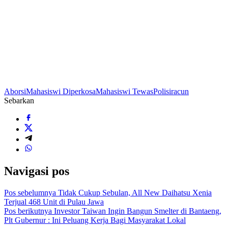
Aborsi
Mahasiswi Diperkosa
Mahasiswi Tewas
Polisi
racun
Sebarkan
Navigasi pos
Pos sebelumnya
Tidak Cukup Sebulan, All New Daihatsu Xenia
Terjual 468 Unit di Pulau Jawa
Pos berikutnya
Investor Taiwan Ingin Bangun Smelter di Bantaeng,
Plt Gubernur : Ini Peluang Kerja Bagi Masyarakat Lokal