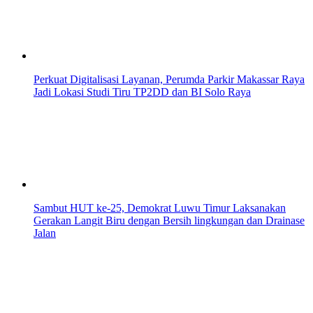
Perkuat Digitalisasi Layanan, Perumda Parkir Makassar Raya
Jadi Lokasi Studi Tiru TP2DD dan BI Solo Raya
Sambut HUT ke-25, Demokrat Luwu Timur Laksanakan
Gerakan Langit Biru dengan Bersih lingkungan dan Drainase
Jalan