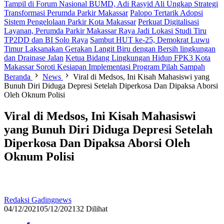
Tampil di Forum Nasional BUMD, Adi Rasyid Ali Ungkap Strategi
Transformasi Perumda Parkir Makassar
Palopo Tertarik Adopsi
Sistem Pengelolaan Parkir Kota Makassar
Perkuat Digitalisasi
Layanan, Perumda Parkir Makassar Raya Jadi Lokasi Studi Tiru
TP2DD dan BI Solo Raya
Sambut HUT ke-25, Demokrat Luwu
Timur Laksanakan Gerakan Langit Biru dengan Bersih lingkungan
dan Drainase Jalan
Ketua Bidang Lingkungan Hidup FPK3 Kota
Makassar Soroti Kesiapan Implementasi Program Pilah Sampah
Beranda
News
Viral di Medsos, Ini Kisah Mahasiswi yang
Bunuh Diri Diduga Depresi Setelah Diperkosa Dan Dipaksa Aborsi
Oleh Oknum Polisi
Viral di Medsos, Ini Kisah Mahasiswi
yang Bunuh Diri Diduga Depresi Setelah
Diperkosa Dan Dipaksa Aborsi Oleh
Oknum Polisi
Redaksi Gadingnews
04/12/2021
05/12/2021
32 Dilihat