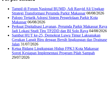
Tampil di Forum Nasional BUMD, Adi Rasyid Ali Ungkap
Strategi Transformasi Perumda Parkir Makassar
08/08/2026
Palopo Tertarik Adopsi Sistem Pengelolaan Parkir Kota
Makassar
06/08/2026
Perkuat Digitalisasi Layanan, Perumda Parkir Makassar Raya
Jadi Lokasi Studi Tiru TP2DD dan BI Solo Raya
04/08/2026
Sambut HUT ke-25, Demokrat Luwu Timur Laksanakan
Gerakan Langit Biru dengan Bersih lingkungan dan Drainase
Jalan
31/07/2026
Ketua Bidang Lingkungan Hidup FPK3 Kota Makassar
Soroti Kesiapan Implementasi Program Pilah Sampah
29/07/2026