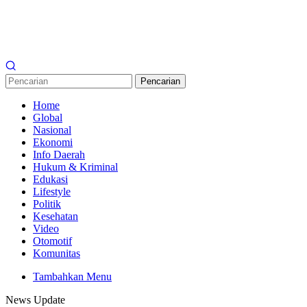
Pencarian
Home
Global
Nasional
Ekonomi
Info Daerah
Hukum & Kriminal
Edukasi
Lifestyle
Politik
Kesehatan
Video
Otomotif
Komunitas
Tambahkan Menu
News Update