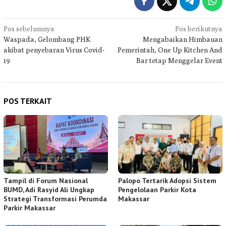
Navigasi
Pos sebelumnya
Pos berikutnya
Waspada, Gelombang PHK
Mengabaikan Himbauan
pos
akibat penyebaran Virus Covid-
Pemerintah, One Up Kitchen And
19
Bar tetap Menggelar Event
POS TERKAIT
Tampil di Forum Nasional
Palopo Tertarik Adopsi Sistem
BUMD, Adi Rasyid Ali Ungkap
Pengelolaan Parkir Kota
Strategi Transformasi Perumda
Makassar
Parkir Makassar