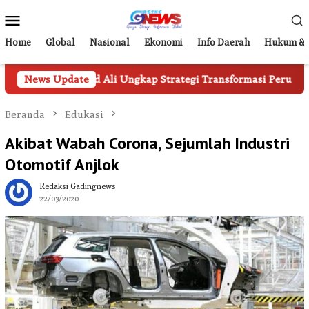
Loncat
Menu
ke
Mobile
konten
Home
Global
Nasional
Ekonomi
Info Daerah
Hukum & 
yid Ali Ungkap Strategi Transformasi Perumda Parkir Makassa
News Update
Beranda
Edukasi
Akibat Wabah Corona, Sejumlah Industri
Otomotif Anjlok
Redaksi Gadingnews
22/03/2020