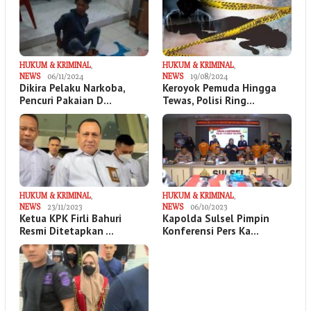
HUKUM & KRIMINAL
,
HUKUM & KRIMINAL
,
NEWS
06/11/2024
NEWS
19/08/2024
Dikira Pelaku Narkoba,
Keroyok Pemuda Hingga
Pencuri Pakaian D…
Tewas, Polisi Ring…
HUKUM & KRIMINAL
,
HUKUM & KRIMINAL
,
NEWS
23/11/2023
NEWS
06/10/2023
Ketua KPK Firli Bahuri
Kapolda Sulsel Pimpin
Resmi Ditetapkan …
Konferensi Pers Ka…