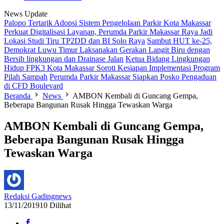
News Update
Palopo Tertarik Adopsi Sistem Pengelolaan Parkir Kota Makassar
Perkuat Digitalisasi Layanan, Perumda Parkir Makassar Raya Jadi
Lokasi Studi Tiru TP2DD dan BI Solo Raya
Sambut HUT ke-25,
Demokrat Luwu Timur Laksanakan Gerakan Langit Biru dengan
Bersih lingkungan dan Drainase Jalan
Ketua Bidang Lingkungan
Hidup FPK3 Kota Makassar Soroti Kesiapan Implementasi Program
Pilah Sampah
Perumda Parkir Makassar Siapkan Posko Pengaduan
di CFD Boulevard
Beranda
News
AMBON Kembali di Guncang Gempa,
Beberapa Bangunan Rusak Hingga Tewaskan Warga
AMBON Kembali di Guncang Gempa,
Beberapa Bangunan Rusak Hingga
Tewaskan Warga
Redaksi Gadingnews
13/11/2019
10 Dilihat