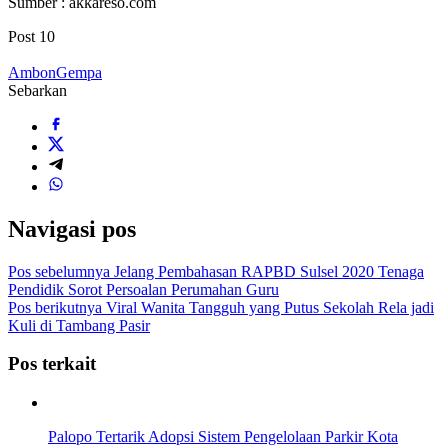
Sumber : akkareso.com
Post
10
Ambon
Gempa
Sebarkan
Navigasi pos
Pos sebelumnya
Jelang Pembahasan RAPBD Sulsel 2020 Tenaga
Pendidik Sorot Persoalan Perumahan Guru
Pos berikutnya
Viral Wanita Tangguh yang Putus Sekolah Rela jadi
Kuli di Tambang Pasir
Pos terkait
Palopo Tertarik Adopsi Sistem Pengelolaan Parkir Kota