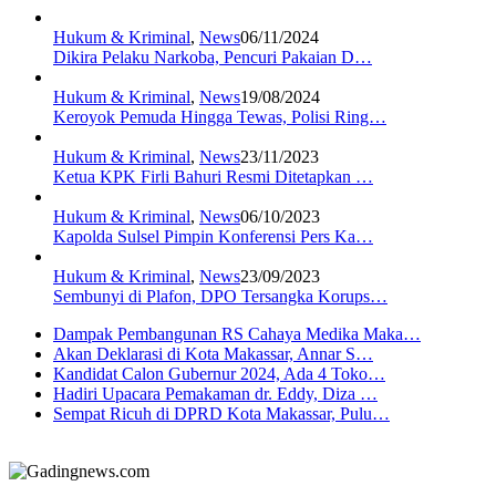
Hukum & Kriminal
,
News
06/11/2024
Dikira Pelaku Narkoba, Pencuri Pakaian D…
Hukum & Kriminal
,
News
19/08/2024
Keroyok Pemuda Hingga Tewas, Polisi Ring…
Hukum & Kriminal
,
News
23/11/2023
Ketua KPK Firli Bahuri Resmi Ditetapkan …
Hukum & Kriminal
,
News
06/10/2023
Kapolda Sulsel Pimpin Konferensi Pers Ka…
Hukum & Kriminal
,
News
23/09/2023
Sembunyi di Plafon, DPO Tersangka Korups…
Dampak Pembangunan RS Cahaya Medika Maka…
Akan Deklarasi di Kota Makassar, Annar S…
Kandidat Calon Gubernur 2024, Ada 4 Toko…
Hadiri Upacara Pemakaman dr. Eddy, Diza …
Sempat Ricuh di DPRD Kota Makassar, Pulu…