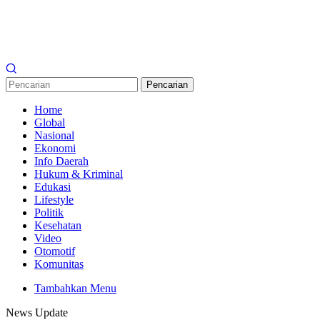
Pencarian
Home
Global
Nasional
Ekonomi
Info Daerah
Hukum & Kriminal
Edukasi
Lifestyle
Politik
Kesehatan
Video
Otomotif
Komunitas
Tambahkan Menu
News Update