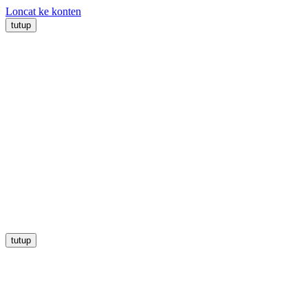
Loncat ke konten
tutup
tutup