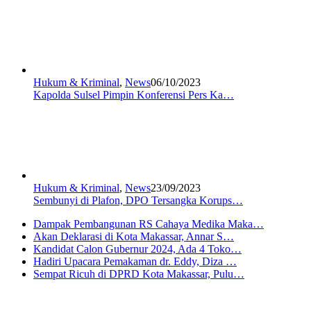
Hukum & Kriminal
,
News
06/10/2023
Kapolda Sulsel Pimpin Konferensi Pers Ka…
Hukum & Kriminal
,
News
23/09/2023
Sembunyi di Plafon, DPO Tersangka Korups…
Dampak Pembangunan RS Cahaya Medika Maka…
Akan Deklarasi di Kota Makassar, Annar S…
Kandidat Calon Gubernur 2024, Ada 4 Toko…
Hadiri Upacara Pemakaman dr. Eddy, Diza …
Sempat Ricuh di DPRD Kota Makassar, Pulu…