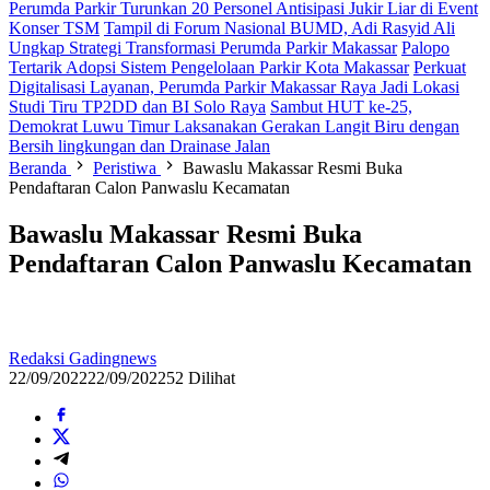
Perumda Parkir Turunkan 20 Personel Antisipasi Jukir Liar di Event
Konser TSM
Tampil di Forum Nasional BUMD, Adi Rasyid Ali
Ungkap Strategi Transformasi Perumda Parkir Makassar
Palopo
Tertarik Adopsi Sistem Pengelolaan Parkir Kota Makassar
Perkuat
Digitalisasi Layanan, Perumda Parkir Makassar Raya Jadi Lokasi
Studi Tiru TP2DD dan BI Solo Raya
Sambut HUT ke-25,
Demokrat Luwu Timur Laksanakan Gerakan Langit Biru dengan
Bersih lingkungan dan Drainase Jalan
Beranda
Peristiwa
Bawaslu Makassar Resmi Buka
Pendaftaran Calon Panwaslu Kecamatan
Bawaslu Makassar Resmi Buka
Pendaftaran Calon Panwaslu Kecamatan
Redaksi Gadingnews
22/09/2022
22/09/2022
52 Dilihat