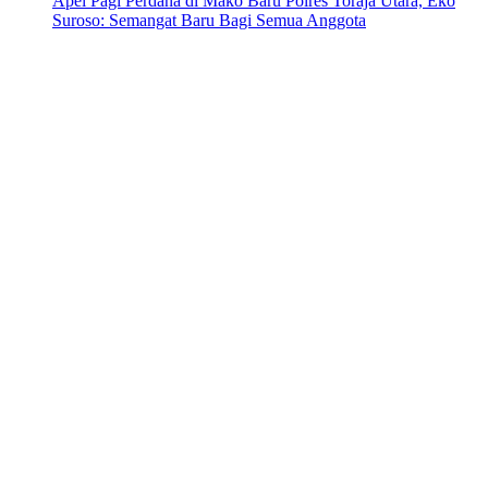
Apel Pagi Perdana di Mako Baru Polres Toraja Utara, Eko
Suroso: Semangat Baru Bagi Semua Anggota