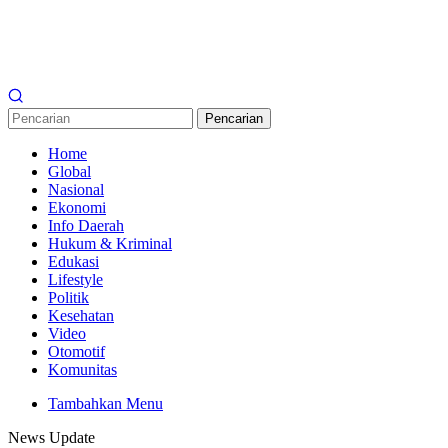
Pencarian
Home
Global
Nasional
Ekonomi
Info Daerah
Hukum & Kriminal
Edukasi
Lifestyle
Politik
Kesehatan
Video
Otomotif
Komunitas
Tambahkan Menu
News Update