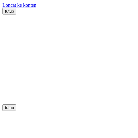
Loncat ke konten
tutup
tutup