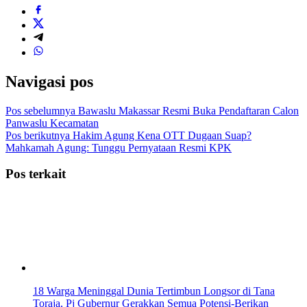
Navigasi pos
Pos sebelumnya
Bawaslu Makassar Resmi Buka Pendaftaran Calon
Panwaslu Kecamatan
Pos berikutnya
Hakim Agung Kena OTT Dugaan Suap?
Mahkamah Agung: Tunggu Pernyataan Resmi KPK
Pos terkait
18 Warga Meninggal Dunia Tertimbun Longsor di Tana
Toraja, Pj Gubernur Gerakkan Semua Potensi-Berikan