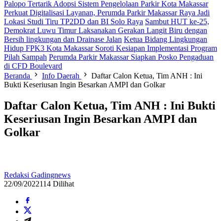
Palopo Tertarik Adopsi Sistem Pengelolaan Parkir Kota Makassar
Perkuat Digitalisasi Layanan, Perumda Parkir Makassar Raya Jadi
Lokasi Studi Tiru TP2DD dan BI Solo Raya
Sambut HUT ke-25,
Demokrat Luwu Timur Laksanakan Gerakan Langit Biru dengan
Bersih lingkungan dan Drainase Jalan
Ketua Bidang Lingkungan
Hidup FPK3 Kota Makassar Soroti Kesiapan Implementasi Program
Pilah Sampah
Perumda Parkir Makassar Siapkan Posko Pengaduan
di CFD Boulevard
Beranda
Info Daerah
Daftar Calon Ketua, Tim ANH : Ini
Bukti Keseriusan Ingin Besarkan AMPI dan Golkar
Daftar Calon Ketua, Tim ANH : Ini Bukti
Keseriusan Ingin Besarkan AMPI dan
Golkar
Redaksi Gadingnews
22/09/2022
114 Dilihat