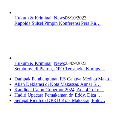
Hukum & Kriminal
,
News
06/10/2023
Kapolda Sulsel Pimpin Konferensi Pers Ka…
Hukum & Kriminal
,
News
23/09/2023
Sembunyi di Plafon, DPO Tersangka Korups…
Dampak Pembangunan RS Cahaya Medika Maka…
Akan Deklarasi di Kota Makassar, Annar S…
Kandidat Calon Gubernur 2024, Ada 4 Toko…
Hadiri Upacara Pemakaman dr. Eddy, Diza …
Sempat Ricuh di DPRD Kota Makassar, Pulu…