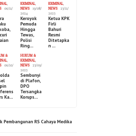
INAL
,
KRIMINAL
,
KRIMINAL
,
S
06/11/
NEWS
19/08/
NEWS
23/11/
2024
2023
ira
Keroyok
Ketua KPK
aku
Pemuda
Firli
koba,
Hingga
Bahuri
curi
Tewas,
Resmi
aian
Polisi
Ditetapka
Ring…
n …
UM &
HUKUM &
INAL
,
KRIMINAL
,
S
06/10/
NEWS
23/09/
2023
olda
Sembunyi
sel
di Plafon,
pin
DPO
ferens
Tersangka
ers Ka…
Korups…
k Pembangunan RS Cahaya Medika
…