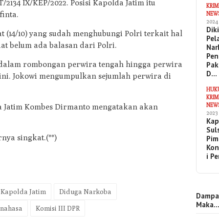
2134 IX/KEP/2022. Posisi Kapolda Jatim itu
KRIM
inta.
NEW
2024
Dik
 (14/10) yang sudah menghubungi Polri terkait hal
Pel
at belum ada balasan dari Polri.
Nar
Pen
t dalam rombongan perwira tengah hingga perwira
Pak
D…
i ini. Jokowi mengumpulkan sejumlah perwira di
HUK
KRIM
NEW
da Jatim Kombes Dirmanto mengatakan akan
2023
Kap
Sul
nya singkat.(**)
Pim
Kon
i P
Kapolda Jatim
Diduga Narkoba
Dampa
Maka
inahasa
Komisi III DPR