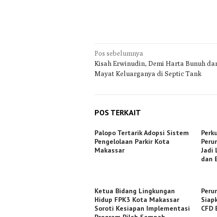
Navigasi
Pos sebelumnya
Kisah Erwinudin, Demi Harta Bunuh da
pos
Mayat Keluarganya di Septic Tank
POS TERKAIT
Palopo Tertarik Adopsi Sistem
Perku
Pengelolaan Parkir Kota
Peru
Makassar
Jadi
dan 
Ketua Bidang Lingkungan
Peru
Hidup FPK3 Kota Makassar
Siap
Soroti Kesiapan Implementasi
CFD 