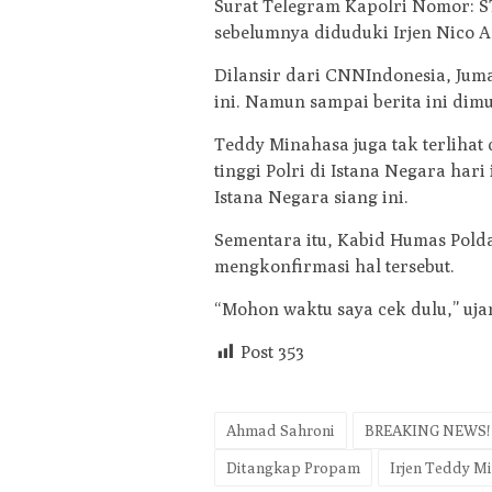
Surat Telegram Kapolri Nomor: ST/
sebelumnya diduduki Irjen Nico Af
Dilansir dari CNNIndonesia, Jumat
ini. Namun sampai berita ini dimu
Teddy Minahasa juga tak terliha
tinggi Polri di Istana Negara har
Istana Negara siang ini.
Sementara itu, Kabid Humas Pol
mengkonfirmasi hal tersebut.
“Mohon waktu saya cek dulu,” ujar
Post
353
Ahmad Sahroni
BREAKING NEWS! 
Ditangkap Propam
Irjen Teddy M