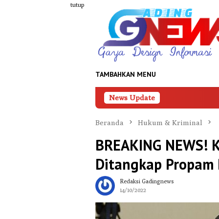
Loncat
tutup
ke
konten
TAMBAHKAN MENU
News Update
Palopo Tert
Beranda
Hukum & Kriminal
BREAKING NEWS! Ka
Ditangkap Propam
Redaksi Gadingnews
14/10/2022