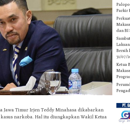
Palopo
Parkir
Perkuat
Makass
dan BI
Sambut
Laksan
Bersih
31/07/
Ketua 
Makass
Progra
Perumd
Pengad
a Jawa Timur Irjen Teddy Minahasa dikabarkan
 kasus narkoba. Hal itu diungkapkan Wakil Ketua