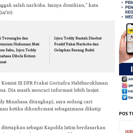
ggak salah narkoba. Isunya demikian,” kata
14/10).
di Tersangka dan
Irjen Teddy Bantah Disebut
rancam Hukuman Mati
Positif Pakai Narkoba dan
sus Sabu, Irjen Teddy
Gelapkan Barang Bukti
nahasa Dibela Ketum
anat
 Komisi III DPR Fraksi Gerindra Habiburokhman
a. Dia masih mencari informasi lebih lanjut.
ddy Minahasa ditangkap), saya sedang cari
hman ketika dikonfirmasi sebagaimana dikutip
POS T
 ditetapkan sebagai Kapolda Jatim berdasarkan
HUK