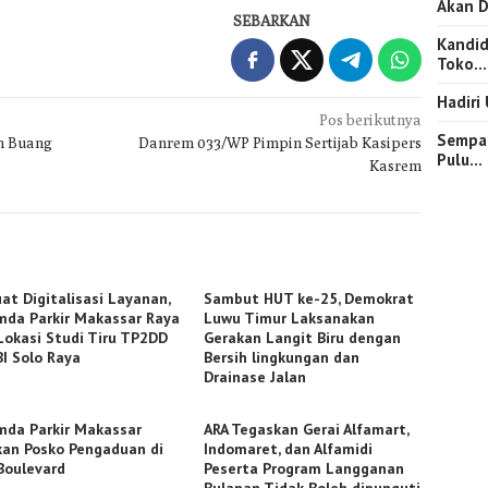
Akan D
SEBARKAN
Kandid
Toko…
Hadiri
Pos berikutnya
Sempat
n Buang
Danrem 033/WP Pimpin Sertijab Kasipers
Pulu…
Kasrem
at Digitalisasi Layanan,
Sambut HUT ke-25, Demokrat
mda Parkir Makassar Raya
Luwu Timur Laksanakan
 Lokasi Studi Tiru TP2DD
Gerakan Langit Biru dengan
BI Solo Raya
Bersih lingkungan dan
Drainase Jalan
mda Parkir Makassar
ARA Tegaskan Gerai Alfamart,
kan Posko Pengaduan di
Indomaret, dan Alfamidi
Boulevard
Peserta Program Langganan