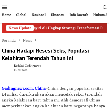
Loncat
Menu
ke
Mobile
konten
Home
Global
Nasional
Ekonomi
Info Daerah
Hukum & 
BUMD, Adi Rasyid Ali Ungkap Strategi Transformasi Perumda P
News Update
Beranda
News
China Hadapi Resesi Seks, Populasi
Kelahiran Terendah Tahun Ini
Redaksi Gadingnews
18/08/2022
Gadingnews.com, China
–China dengan populasi sekitar
1,4 miliar diperkirakan akan mencetak rekor terendah
angka kelahiran baru tahun ini. Ahli demografi China
memperkirakan angka kelahiran baru negaranya hanya