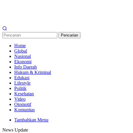
Pencarian
Home
Global
Nasional
Ekonomi
Info Daerah
Hukum & Kriminal
Edukasi
Lifestyle
Politik
Kesehatan
Video
Otomotif
Komunitas
Tambahkan Menu
News Update