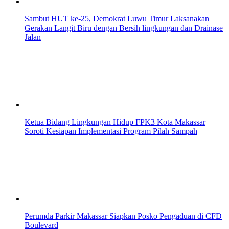
Sambut HUT ke-25, Demokrat Luwu Timur Laksanakan
Gerakan Langit Biru dengan Bersih lingkungan dan Drainase
Jalan
Ketua Bidang Lingkungan Hidup FPK3 Kota Makassar
Soroti Kesiapan Implementasi Program Pilah Sampah
Perumda Parkir Makassar Siapkan Posko Pengaduan di CFD
Boulevard