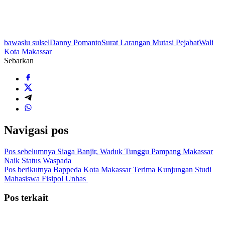
bawaslu sulsel
Danny Pomanto
Surat Larangan Mutasi Pejabat
Wali
Kota Makassar
Sebarkan
Navigasi pos
Pos sebelumnya
Siaga Banjir, Waduk Tunggu Pampang Makassar
Naik Status Waspada
Pos berikutnya
Bappeda Kota Makassar Terima Kunjungan Studi
Mahasiswa Fisipol Unhas
Pos terkait