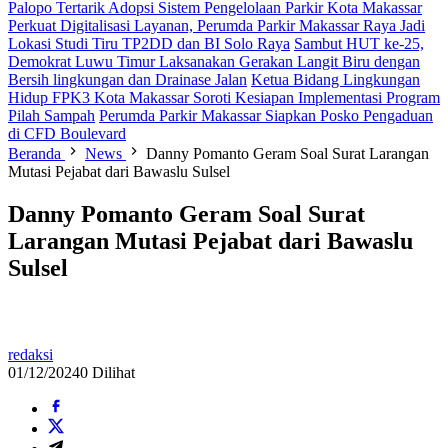
Palopo Tertarik Adopsi Sistem Pengelolaan Parkir Kota Makassar
Perkuat Digitalisasi Layanan, Perumda Parkir Makassar Raya Jadi
Lokasi Studi Tiru TP2DD dan BI Solo Raya
Sambut HUT ke-25,
Demokrat Luwu Timur Laksanakan Gerakan Langit Biru dengan
Bersih lingkungan dan Drainase Jalan
Ketua Bidang Lingkungan
Hidup FPK3 Kota Makassar Soroti Kesiapan Implementasi Program
Pilah Sampah
Perumda Parkir Makassar Siapkan Posko Pengaduan
di CFD Boulevard
Beranda
News
Danny Pomanto Geram Soal Surat Larangan
Mutasi Pejabat dari Bawaslu Sulsel
Danny Pomanto Geram Soal Surat
Larangan Mutasi Pejabat dari Bawaslu
Sulsel
redaksi
01/12/2024
0 Dilihat