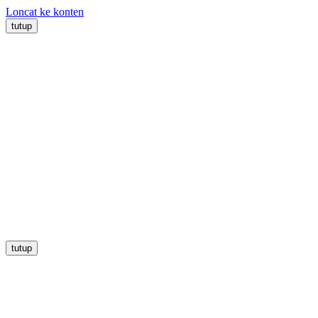
Loncat ke konten
tutup
tutup