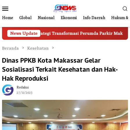
Loncat
Menu
ke
Mobile
konten
Home
Global
Nasional
Ekonomi
Info Daerah
Hukum & 
gkap Strategi Transformasi Perumda Parkir Makassar
News Update
P
Beranda
Kesehatan
Dinas PPKB Kota Makassar Gelar
Sosialisasi Terkait Kesehatan dan Hak-
Hak Reproduksi
Redaksi
27/11/2023