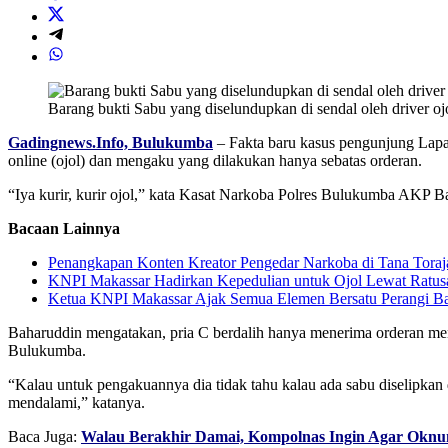
Barang bukti Sabu yang diselundupkan di sendal oleh driver o
Gadingnews.Info, Bulukumba
– Fakta baru kasus pengunjung Lapas
online (ojol) dan mengaku yang dilakukan hanya sebatas orderan.
“Iya kurir, kurir ojol,” kata Kasat Narkoba Polres Bulukumba AKP Bah
Bacaan Lainnya
Penangkapan Konten Kreator Pengedar Narkoba di Tana Toraj
KNPI Makassar Hadirkan Kepedulian untuk Ojol Lewat Ratu
Ketua KNPI Makassar Ajak Semua Elemen Bersatu Perangi B
Baharuddin mengatakan, pria C berdalih hanya menerima orderan meng
Bulukumba.
“Kalau untuk pengakuannya dia tidak tahu kalau ada sabu diselipkan d
mendalami,” katanya.
Baca Juga:
Walau Berakhir Damai, Kompolnas Ingin Agar Oknum 