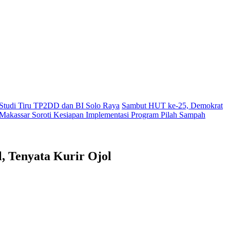
i Studi Tiru TP2DD dan BI Solo Raya
Sambut HUT ke-25, Demokrat
akassar Soroti Kesiapan Implementasi Program Pilah Sampah
 Tenyata Kurir Ojol