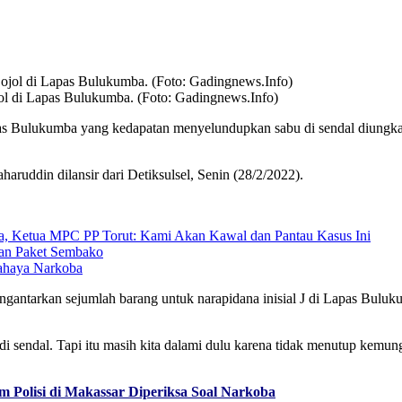
jol di Lapas Bulukumba. (Foto: Gadingnews.Info)
 Bulukumba yang kedapatan menyelundupkan sabu di sendal diungkap pih
aruddin dilansir dari Detiksulsel, Senin (28/2/2022).
a, Ketua MPC PP Torut: Kami Akan Kawal dan Pantau Kasus Ini
san Paket Sembako
ahaya Narkoba
antarkan sejumlah barang untuk narapidana inisial J di Lapas Buluku
i sendal. Tapi itu masih kita dalami dulu karena tidak menutup kemung
Polisi di Makassar Diperiksa Soal Narkoba