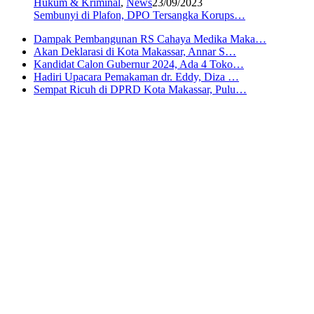
Hukum & Kriminal
,
News
23/09/2023
Sembunyi di Plafon, DPO Tersangka Korups…
Dampak Pembangunan RS Cahaya Medika Maka…
Akan Deklarasi di Kota Makassar, Annar S…
Kandidat Calon Gubernur 2024, Ada 4 Toko…
Hadiri Upacara Pemakaman dr. Eddy, Diza …
Sempat Ricuh di DPRD Kota Makassar, Pulu…