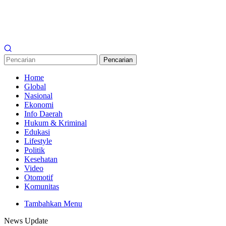
Pencarian
Home
Global
Nasional
Ekonomi
Info Daerah
Hukum & Kriminal
Edukasi
Lifestyle
Politik
Kesehatan
Video
Otomotif
Komunitas
Tambahkan Menu
News Update