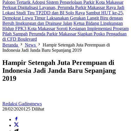
Palopo Tertarik Adopsi Sistem Pengelolaan Parkir Kota Makassar
Perkuat Digitalisasi Layanan, Perumda Parkir Makassar Raya Jadi
Lokasi Studi Tiru TP2DD dan BI Solo Raya
Sambut HUT ke-25,
Demokrat Luwu Timur Laksanakan Gerakan Langit Biru dengan
Bersih lingkungan dan Drainase Jalan
Ketua Bidang Lingkungan
Hidup FPK3 Kota Makassar Soroti Kesiapan Implementasi Program
Pilah Sampah
Perumda Parkir Makassar Siapkan Posko Pengaduan
di CFD Boulevard
Beranda
News
Hampir Setengah Juta Perempuan di
Indonesia Jadi Janda Baru Sepanjang 2019
Hampir Setengah Juta Perempuan di
Indonesia Jadi Janda Baru Sepanjang
2019
Redaksi Gadingnews
28/02/2020
125 Dilihat