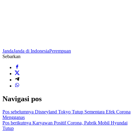
Janda
Janda di Indonesia
Perempuan
Sebarkan
Navigasi pos
Pos sebelumnya
Disneyland Tokyo Tutup Sementara Efek Corona
Mengganas
Pos berikutnya
Karyawan Positif Corona, Pabrik Mobil Hyundai
Tutup