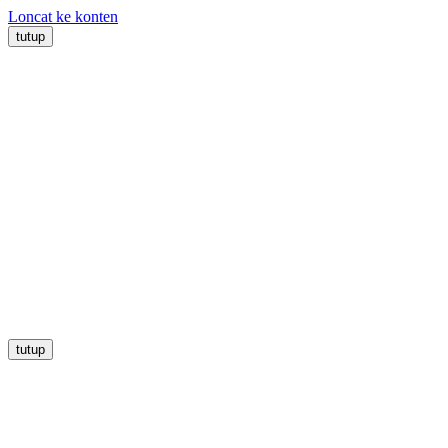
Loncat ke konten
tutup
tutup