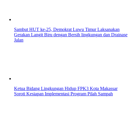
Sambut HUT ke-25, Demokrat Luwu Timur Laksanakan
Gerakan Langit Biru dengan Bersih lingkungan dan Drainase
Jalan
Ketua Bidang Lingkungan Hidup FPK3 Kota Makassar
Soroti Kesiapan Implementasi Program Pilah Sampah