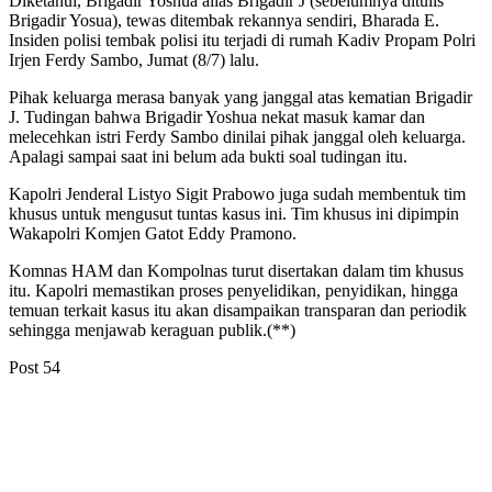
Diketahui, Brigadir Yoshua alias Brigadir J (sebelumnya ditulis
Brigadir Yosua), tewas ditembak rekannya sendiri, Bharada E.
Insiden polisi tembak polisi itu terjadi di rumah Kadiv Propam Polri
Irjen Ferdy Sambo, Jumat (8/7) lalu.
Pihak keluarga merasa banyak yang janggal atas kematian Brigadir
J. Tudingan bahwa Brigadir Yoshua nekat masuk kamar dan
melecehkan istri Ferdy Sambo dinilai pihak janggal oleh keluarga.
Apalagi sampai saat ini belum ada bukti soal tudingan itu.
Kapolri Jenderal Listyo Sigit Prabowo juga sudah membentuk tim
khusus untuk mengusut tuntas kasus ini. Tim khusus ini dipimpin
Wakapolri Komjen Gatot Eddy Pramono.
Komnas HAM dan Kompolnas turut disertakan dalam tim khusus
itu. Kapolri memastikan proses penyelidikan, penyidikan, hingga
temuan terkait kasus itu akan disampaikan transparan dan periodik
sehingga menjawab keraguan publik.(**)
Post
54