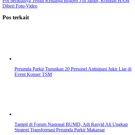
Pos berikutnya
Temui Keluarga Brigjen J di Jambi, Komnas HAM
Diberi Foto-Video
Pos terkait
Perumda Parkir Turunkan 20 Personel Antisipasi Jukir Liar di
Event Konser TSM
Tampil di Forum Nasional BUMD, Adi Rasyid Ali Ungkap
Strategi Transformasi Perumda Parkir Makassar