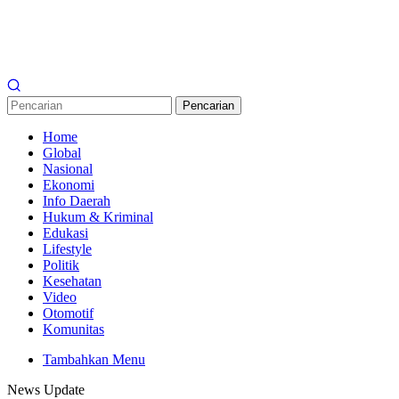
Pencarian
Home
Global
Nasional
Ekonomi
Info Daerah
Hukum & Kriminal
Edukasi
Lifestyle
Politik
Kesehatan
Video
Otomotif
Komunitas
Tambahkan Menu
News Update