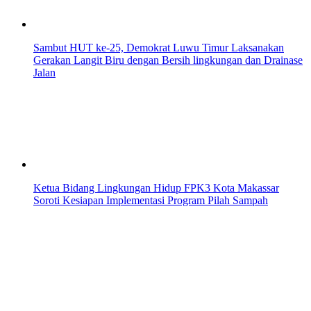
Sambut HUT ke-25, Demokrat Luwu Timur Laksanakan
Gerakan Langit Biru dengan Bersih lingkungan dan Drainase
Jalan
Ketua Bidang Lingkungan Hidup FPK3 Kota Makassar
Soroti Kesiapan Implementasi Program Pilah Sampah