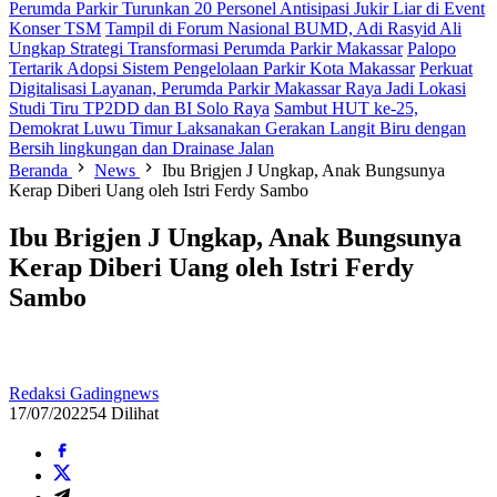
Perumda Parkir Turunkan 20 Personel Antisipasi Jukir Liar di Event
Konser TSM
Tampil di Forum Nasional BUMD, Adi Rasyid Ali
Ungkap Strategi Transformasi Perumda Parkir Makassar
Palopo
Tertarik Adopsi Sistem Pengelolaan Parkir Kota Makassar
Perkuat
Digitalisasi Layanan, Perumda Parkir Makassar Raya Jadi Lokasi
Studi Tiru TP2DD dan BI Solo Raya
Sambut HUT ke-25,
Demokrat Luwu Timur Laksanakan Gerakan Langit Biru dengan
Bersih lingkungan dan Drainase Jalan
Beranda
News
Ibu Brigjen J Ungkap, Anak Bungsunya
Kerap Diberi Uang oleh Istri Ferdy Sambo
Ibu Brigjen J Ungkap, Anak Bungsunya
Kerap Diberi Uang oleh Istri Ferdy
Sambo
Redaksi Gadingnews
17/07/2022
54 Dilihat