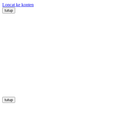
Loncat ke konten
tutup
tutup