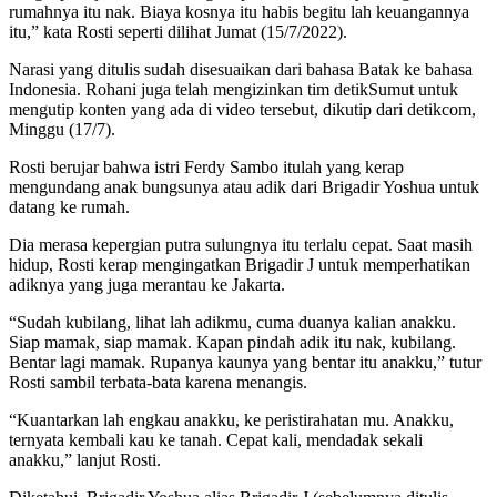
rumahnya itu nak. Biaya kosnya itu habis begitu lah keuangannya
itu,” kata Rosti seperti dilihat Jumat (15/7/2022).
Narasi yang ditulis sudah disesuaikan dari bahasa Batak ke bahasa
Indonesia. Rohani juga telah mengizinkan tim detikSumut untuk
mengutip konten yang ada di video tersebut, dikutip dari detikcom,
Minggu (17/7).
Rosti berujar bahwa istri Ferdy Sambo itulah yang kerap
mengundang anak bungsunya atau adik dari Brigadir Yoshua untuk
datang ke rumah.
Dia merasa kepergian putra sulungnya itu terlalu cepat. Saat masih
hidup, Rosti kerap mengingatkan Brigadir J untuk memperhatikan
adiknya yang juga merantau ke Jakarta.
“Sudah kubilang, lihat lah adikmu, cuma duanya kalian anakku.
Siap mamak, siap mamak. Kapan pindah adik itu nak, kubilang.
Bentar lagi mamak. Rupanya kaunya yang bentar itu anakku,” tutur
Rosti sambil terbata-bata karena menangis.
“Kuantarkan lah engkau anakku, ke peristirahatan mu. Anakku,
ternyata kembali kau ke tanah. Cepat kali, mendadak sekali
anakku,” lanjut Rosti.