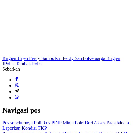
Brigjen J
Irjen Ferdy Sambo
Istri Ferdy Sambo
Keluarga Brigjen
J
Polisi Tembak Polisi
Sebarkan
Navigasi pos
Pos sebelumnya
Politikus PDIP Minta Polri Beri Akses Pada Media
Laporkan Kondisi TKP