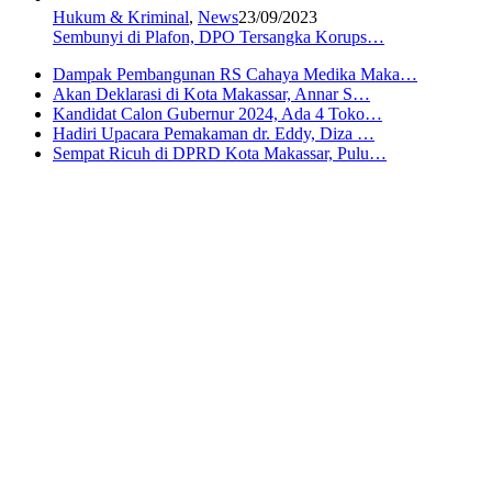
Hukum & Kriminal
,
News
23/09/2023
Sembunyi di Plafon, DPO Tersangka Korups…
Dampak Pembangunan RS Cahaya Medika Maka…
Akan Deklarasi di Kota Makassar, Annar S…
Kandidat Calon Gubernur 2024, Ada 4 Toko…
Hadiri Upacara Pemakaman dr. Eddy, Diza …
Sempat Ricuh di DPRD Kota Makassar, Pulu…