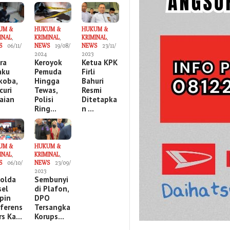
UM &
HUKUM &
HUKUM &
INAL
,
KRIMINAL
,
KRIMINAL
,
S
06/11/
NEWS
19/08/
NEWS
23/11/
2024
2023
ira
Keroyok
Ketua KPK
aku
Pemuda
Firli
koba,
Hingga
Bahuri
curi
Tewas,
Resmi
aian
Polisi
Ditetapka
Ring…
n …
UM &
HUKUM &
INAL
,
KRIMINAL
,
S
06/10/
NEWS
23/09/
2023
olda
Sembunyi
sel
di Plafon,
pin
DPO
ferens
Tersangka
ers Ka…
Korups…