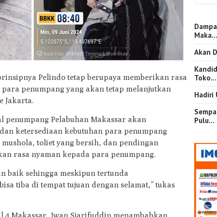
Dampa
Maka
Akan D
Kandid
rinsipnya Pelindo tetap berupaya memberikan rasa
Toko…
a para penumpang yang akan tetap melanjutkan
Hadiri
 Jakarta.
Sempat
inal penumpang Pelabuhan Makassar akan
Pulu…
dan ketersediaan kebutuhan para penumpang
 mushola, toliet yang bersih, dan pendingan
ikan rasa nyaman kepada para penumpang.
an baik sehingga meskipun tertunda
isa tiba di tempat tujuan dengan selamat,” tukas
al 4 Makassar, Iwan Sjarifuddin menambahkan