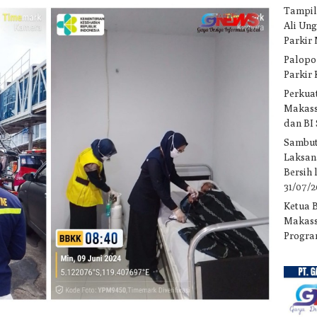
Tampil
Ali Un
Parkir
Palopo
Parkir
Perkuat
Makass
dan BI
Sambut
Laksan
Bersih
31/07/
Ketua 
Makass
Progra