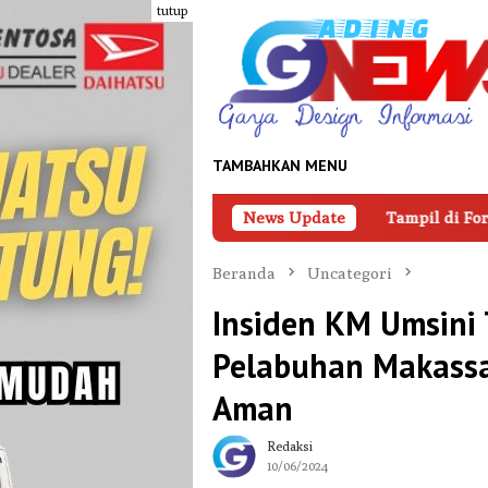
Loncat
tutup
ke
konten
TAMBAHKAN MENU
Tampil di Forum Nasional BUMD, Adi Rasyi
News Update
Beranda
Uncategori
Insiden KM Umsini 
Pelabuhan Makassa
Aman
Redaksi
10/06/2024