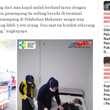
g dari atas kapal sudah berhasil turun dengan
lon penumpang itu sedang berada di terminal
HUK
KRIM
penumpang di Pelabuhan Makassar sangat siap
NEW
ang lebih 3.000 orang. Dan saat ini kondisi sekarang
2024
Dik
ng.” ungkapnya.
Pel
Nar
Pen
Pak
D…
HUK
KRIM
NEW
2023
Kap
Sul
Pim
Kon
i P