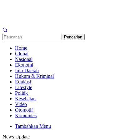
Pencarian
Home
Global
Nasional
Ekonomi
Info Daerah
Hukum & Kriminal
Edukasi
Lifestyle
Politik
Kesehatan
Video
Otomotif
Komunitas
Tambahkan Menu
News Update