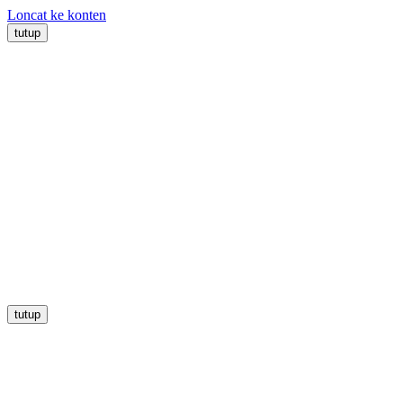
Loncat ke konten
tutup
tutup