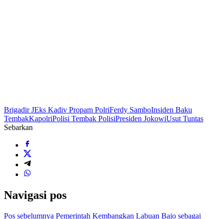
Brigadir J
Eks Kadiv Propam Polri
Ferdy Sambo
Insiden Baku
Tembak
Kapolri
Polisi Tembak Polisi
Presiden Jokowi
Usut Tuntas
Sebarkan
Navigasi pos
Pos sebelumnya
Pemerintah Kembangkan Labuan Bajo sebagai