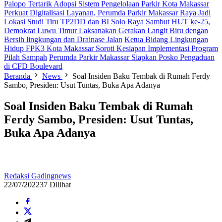
Palopo Tertarik Adopsi Sistem Pengelolaan Parkir Kota Makassar
Perkuat Digitalisasi Layanan, Perumda Parkir Makassar Raya Jadi
Lokasi Studi Tiru TP2DD dan BI Solo Raya
Sambut HUT ke-25,
Demokrat Luwu Timur Laksanakan Gerakan Langit Biru dengan
Bersih lingkungan dan Drainase Jalan
Ketua Bidang Lingkungan
Hidup FPK3 Kota Makassar Soroti Kesiapan Implementasi Program
Pilah Sampah
Perumda Parkir Makassar Siapkan Posko Pengaduan
di CFD Boulevard
Beranda
News
Soal Insiden Baku Tembak di Rumah Ferdy
Sambo, Presiden: Usut Tuntas, Buka Apa Adanya
Soal Insiden Baku Tembak di Rumah
Ferdy Sambo, Presiden: Usut Tuntas,
Buka Apa Adanya
Redaksi Gadingnews
22/07/2022
37 Dilihat