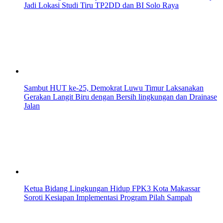
Jadi Lokasi Studi Tiru TP2DD dan BI Solo Raya
Sambut HUT ke-25, Demokrat Luwu Timur Laksanakan
Gerakan Langit Biru dengan Bersih lingkungan dan Drainase
Jalan
Ketua Bidang Lingkungan Hidup FPK3 Kota Makassar
Soroti Kesiapan Implementasi Program Pilah Sampah