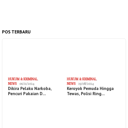
POS TERBARU
HUKUM & KRIMINAL
,
HUKUM & KRIMINAL
,
NEWS
06/11/2024
NEWS
19/08/2024
Dikira Pelaku Narkoba,
Keroyok Pemuda Hingga
Pencuri Pakaian D…
Tewas, Polisi Ring…