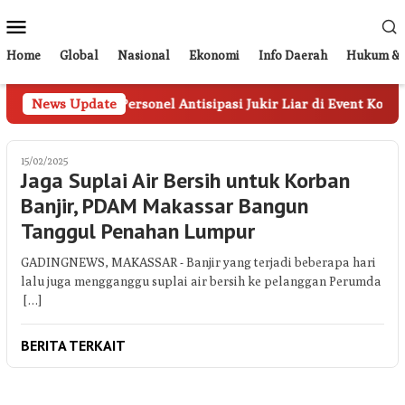
Loncat
Menu
ke
Mobile
konten
Home
Global
Nasional
Ekonomi
Info Daerah
Hukum & 
 Turunkan 20 Personel Antisipasi Jukir Liar di Event Konser T
News Update
15/02/2025
Jaga Suplai Air Bersih untuk Korban
Banjir, PDAM Makassar Bangun
Tanggul Penahan Lumpur
GADINGNEWS, MAKASSAR - Banjir yang terjadi beberapa hari
lalu juga mengganggu suplai air bersih ke pelanggan Perumda
[…]
BERITA TERKAIT