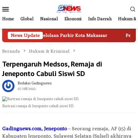
Loncat
Menu
ke
Mobile
konten
Home
Global
Nasional
Ekonomi
Info Daerah
Hukum & 
 Pengelolaan Parkir Kota Makassar
News Update
Perkuat Digitalisasi
Beranda
Hukum & Kriminal
Terpengaruh Medsos, Remaja di
Jeneponto Cabuli Siswi SD
Redaksi Gadingnews
07/08/2022
Ilurtrasi remaja di Jeneponto cabuli siswi SD.
Gadingnews.com, Jeneponto
– Seorang remaja, AF (15) di
Kabupaten Jeneponto, Sulawesi Selatan (Sulsel) akhirnya