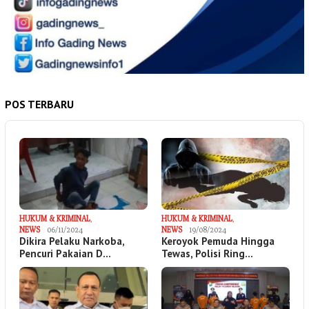
POS TERBARU
HUKUM & KRIMINAL
,
HUKUM & KRIMINAL
,
NEWS
06/11/2024
NEWS
19/08/2024
Dikira Pelaku Narkoba,
Keroyok Pemuda Hingga
Pencuri Pakaian D…
Tewas, Polisi Ring…