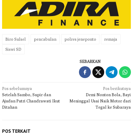
Biro Sulsel
pencabulan
polres jeneponto
remaja
Siswi SD
SEBARKAN
Navigasi
Pos sebelumnya
Pos berikutnya
Setelah Sambo, Supir dan
Demi Nonton Bola, Bayi
pos
Ajudan Putri Chandrawati Ikut
Meninggal Usai Naik Motor dari
Ditahan
Tegal ke Subaraya
POS TERKAIT