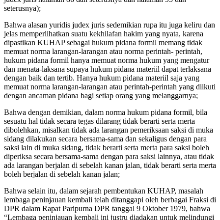
seterusnya);
Bahwa alasan yuridis judex juris sedemikian rupa itu juga keliru dan
jelas memperlihatkan suatu kekhilafan hakim yang nyata, karena
dipastikan KUHAP sebagai hukum pidana formil memang tidak
memuat norma larangan-larangan atau norma perintah- perintah,
hukum pidana formil hanya memuat norma hukum yang mengatur
dan menata-laksana supaya hukum pidana materiil dapat terlaksana
dengan baik dan tertib. Hanya hukum pidana materiil saja yang
memuat norma larangan-larangan atau perintah-perintah yang diikuti
dengan ancaman pidana bagi setiap orang yang melanggarnya;
Bahwa dengan demikian, dalam norma hukum pidana formil, bila
sesuatu hal tidak secara tegas dilarang tidak berarti serta merta
dibolehkan, misalkan tidak ada larangan pemeriksaan saksi di muka
sidang dilakukan secara bersama-sama dan sekaligus dengan para
saksi lain di muka sidang, tidak berarti serta merta para saksi boleh
diperiksa secara bersama-sama dengan para saksi lainnya, atau tidak
ada larangan berjalan di sebelah kanan jalan, tidak berarti serta merta
boleh berjalan di sebelah kanan jalan;
Bahwa selain itu, dalam sejarah pembentukan KUHAP, masalah
lembaga peninjauan kembali telah ditanggapi oleh berbagai Fraksi di
DPR dalam Rapat Paripurna DPR tanggal 9 Oktober 1979, bahwa
“Lembaga peninjauan kembali ini justru diadakan untuk melindungi