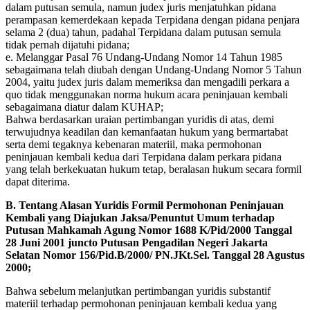
dalam putusan semula, namun judex juris menjatuhkan pidana
perampasan kemerdekaan kepada Terpidana dengan pidana penjara
selama 2 (dua) tahun, padahal Terpidana dalam putusan semula
tidak pernah dijatuhi pidana;
e. Melanggar Pasal 76 Undang-Undang Nomor 14 Tahun 1985
sebagaimana telah diubah dengan Undang-Undang Nomor 5 Tahun
2004, yaitu judex juris dalam memeriksa dan mengadili perkara a
quo tidak menggunakan norma hukum acara peninjauan kembali
sebagaimana diatur dalam KUHAP;
Bahwa berdasarkan uraian pertimbangan yuridis di atas, demi
terwujudnya keadilan dan kemanfaatan hukum yang bermartabat
serta demi tegaknya kebenaran materiil, maka permohonan
peninjauan kembali kedua dari Terpidana dalam perkara pidana
yang telah berkekuatan hukum tetap, beralasan hukum secara formil
dapat diterima.
B. Tentang Alasan Yuridis Formil Permohonan Peninjauan
Kembali yang Diajukan Jaksa/Penuntut Umum terhadap
Putusan Mahkamah Agung Nomor 1688 K/Pid/2000 Tanggal
28 Juni 2001 juncto Putusan Pengadilan Negeri Jakarta
Selatan Nomor 156/Pid.B/2000/ PN.JKt.Sel. Tanggal 28 Agustus
2000;
Bahwa sebelum melanjutkan pertimbangan yuridis substantif
materiil terhadap permohonan peninjauan kembali kedua yang