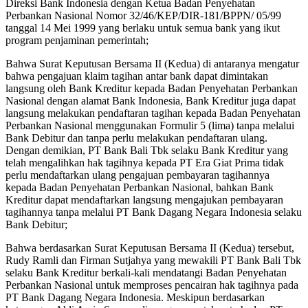
Direksi Bank Indonesia dengan Ketua Badan Penyehatan
Perbankan Nasional Nomor 32/46/KEP/DIR-181/BPPN/ 05/99
tanggal 14 Mei 1999 yang berlaku untuk semua bank yang ikut
program penjaminan pemerintah;
Bahwa Surat Keputusan Bersama II (Kedua) di antaranya mengatur
bahwa pengajuan klaim tagihan antar bank dapat dimintakan
langsung oleh Bank Kreditur kepada Badan Penyehatan Perbankan
Nasional dengan alamat Bank Indonesia, Bank Kreditur juga dapat
langsung melakukan pendaftaran tagihan kepada Badan Penyehatan
Perbankan Nasional menggunakan Formulir 5 (lima) tanpa melalui
Bank Debitur dan tanpa perlu melakukan pendaftaran ulang.
Dengan demikian, PT Bank Bali Tbk selaku Bank Kreditur yang
telah mengalihkan hak tagihnya kepada PT Era Giat Prima tidak
perlu mendaftarkan ulang pengajuan pembayaran tagihannya
kepada Badan Penyehatan Perbankan Nasional, bahkan Bank
Kreditur dapat mendaftarkan langsung mengajukan pembayaran
tagihannya tanpa melalui PT Bank Dagang Negara Indonesia selaku
Bank Debitur;
Bahwa berdasarkan Surat Keputusan Bersama II (Kedua) tersebut,
Rudy Ramli dan Firman Sutjahya yang mewakili PT Bank Bali Tbk
selaku Bank Kreditur berkali-kali mendatangi Badan Penyehatan
Perbankan Nasional untuk memproses pencairan hak tagihnya pada
PT Bank Dagang Negara Indonesia. Meskipun berdasarkan