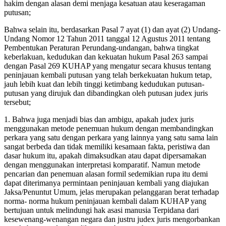
hakim dengan alasan demi menjaga kesatuan atau keseragaman
putusan;
Bahwa selain itu, berdasarkan Pasal 7 ayat (1) dan ayat (2) Undang-
Undang Nomor 12 Tahun 2011 tanggal 12 Agustus 2011 tentang
Pembentukan Peraturan Perundang-undangan, bahwa tingkat
keberlakuan, kedudukan dan kekuatan hukum Pasal 263 sampai
dengan Pasal 269 KUHAP yang mengatur secara khusus tentang
peninjauan kembali putusan yang telah berkekuatan hukum tetap,
jauh lebih kuat dan lebih tinggi ketimbang kedudukan putusan-
putusan yang dirujuk dan dibandingkan oleh putusan judex juris
tersebut;
1. Bahwa juga menjadi bias dan ambigu, apakah judex juris
menggunakan metode penemuan hukum dengan membandingkan
perkara yang satu dengan perkara yang lainnya yang satu sama lain
sangat berbeda dan tidak memiliki kesamaan fakta, peristiwa dan
dasar hukum itu, apakah dimaksudkan atau dapat dipersamakan
dengan menggunakan interpretasi komparatif. Namun metode
pencarian dan penemuan alasan formil sedemikian rupa itu demi
dapat diterimanya permintaan peninjauan kembali yang diajukan
Jaksa/Penuntut Umum, jelas merupakan pelanggaran berat terhadap
norma- norma hukum peninjauan kembali dalam KUHAP yang
bertujuan untuk melindungi hak asasi manusia Terpidana dari
kesewenang-wenangan negara dan justru judex juris mengorbankan