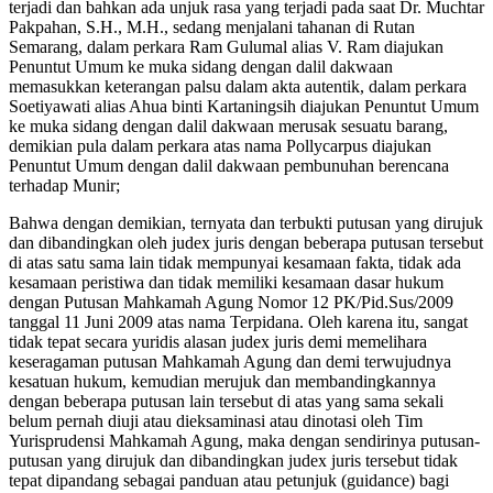
terjadi dan bahkan ada unjuk rasa yang terjadi pada saat Dr. Muchtar
Pakpahan, S.H., M.H., sedang menjalani tahanan di Rutan
Semarang, dalam perkara Ram Gulumal alias V. Ram diajukan
Penuntut Umum ke muka sidang dengan dalil dakwaan
memasukkan keterangan palsu dalam akta autentik, dalam perkara
Soetiyawati alias Ahua binti Kartaningsih diajukan Penuntut Umum
ke muka sidang dengan dalil dakwaan merusak sesuatu barang,
demikian pula dalam perkara atas nama Pollycarpus diajukan
Penuntut Umum dengan dalil dakwaan pembunuhan berencana
terhadap Munir;
Bahwa dengan demikian, ternyata dan terbukti putusan yang dirujuk
dan dibandingkan oleh judex juris dengan beberapa putusan tersebut
di atas satu sama lain tidak mempunyai kesamaan fakta, tidak ada
kesamaan peristiwa dan tidak memiliki kesamaan dasar hukum
dengan Putusan Mahkamah Agung Nomor 12 PK/Pid.Sus/2009
tanggal 11 Juni 2009 atas nama Terpidana. Oleh karena itu, sangat
tidak tepat secara yuridis alasan judex juris demi memelihara
keseragaman putusan Mahkamah Agung dan demi terwujudnya
kesatuan hukum, kemudian merujuk dan membandingkannya
dengan beberapa putusan lain tersebut di atas yang sama sekali
belum pernah diuji atau dieksaminasi atau dinotasi oleh Tim
Yurisprudensi Mahkamah Agung, maka dengan sendirinya putusan-
putusan yang dirujuk dan dibandingkan judex juris tersebut tidak
tepat dipandang sebagai panduan atau petunjuk (guidance) bagi