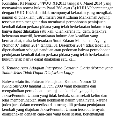
Konstitusi RI Nomor 34/PUU-XI/2013 tanggal 6 Maret 2014 yang
menyatakan norma hukum Pasal 268 ayat (3) KUHAP bertentangan
dengan UUD 1945 dan tidak mempunyai kekuatan yang mengikat,
namun di pihak lain justru materi Surat Edaran Mahkamah Agung
tersebut tetap mengatur dan membatasi permohonan peninjauan
kembali dalam perkara pidana yang telah berkekuatan hukum tetap
hanya dapat dilakukan satu kali. Oleh karena itu, demi tegaknya
kebenaran materiil, kemanfaatan hukum dan keadilan yang
bermartabat, maka keberadaan Surat Edaran Mahkamah Agung
Nomor 07 Tahun 2014 tanggal 31 Desember 2014 tidak tepat lagi
dipertahankan sebagai panduan atau pedoman bahwa permohonan
peninjauan kembali dalam perkara pidana yang telah berkekuatan
hukum tetap hanya dapat dilakukan satu kali;
5. Tentang Asas Adagium Interpretio Cessat in Claris (Norma yang
Sudah Jelas Tidak Dapat Ditafsirkan Lagi);
Bahwa selain itu, Putusan Peninjauan Kembali Nomor 12
K/Pid.Sus/2009 tanggal 11 Juni 2009 yang menerima dan
mengabulkan permohonan peninjauan kembali yang diajukan
Jaksa/Penuntut Umum yang tidak berhak, sama sekali keliru dan
jelas memperlihatkan suatu kekhilafan hakim yang nyata, karena
judex juris dalam memeriksa dan mengadili perkara peninjauan
kembali yang diajukan Jaksa/Penuntut Umum tersebut ternyata
dilaksanakan dengan cara-cara yang tidak sesuai, bertentangan