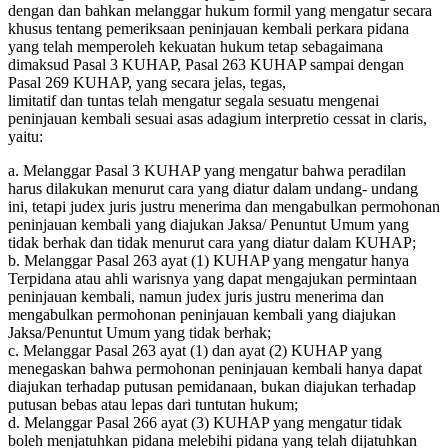
dengan dan bahkan melanggar hukum formil yang mengatur secara
khusus tentang pemeriksaan peninjauan kembali perkara pidana
yang telah memperoleh kekuatan hukum tetap sebagaimana
dimaksud Pasal 3 KUHAP, Pasal 263 KUHAP sampai dengan
Pasal 269 KUHAP, yang secara jelas, tegas,
limitatif dan tuntas telah mengatur segala sesuatu mengenai
peninjauan kembali sesuai asas adagium interpretio cessat in claris,
yaitu:
a. Melanggar Pasal 3 KUHAP yang mengatur bahwa peradilan
harus dilakukan menurut cara yang diatur dalam undang- undang
ini, tetapi judex juris justru menerima dan mengabulkan permohonan
peninjauan kembali yang diajukan Jaksa/ Penuntut Umum yang
tidak berhak dan tidak menurut cara yang diatur dalam KUHAP;
b. Melanggar Pasal 263 ayat (1) KUHAP yang mengatur hanya
Terpidana atau ahli warisnya yang dapat mengajukan permintaan
peninjauan kembali, namun judex juris justru menerima dan
mengabulkan permohonan peninjauan kembali yang diajukan
Jaksa/Penuntut Umum yang tidak berhak;
c. Melanggar Pasal 263 ayat (1) dan ayat (2) KUHAP yang
menegaskan bahwa permohonan peninjauan kembali hanya dapat
diajukan terhadap putusan pemidanaan, bukan diajukan terhadap
putusan bebas atau lepas dari tuntutan hukum;
d. Melanggar Pasal 266 ayat (3) KUHAP yang mengatur tidak
boleh menjatuhkan pidana melebihi pidana yang telah dijatuhkan