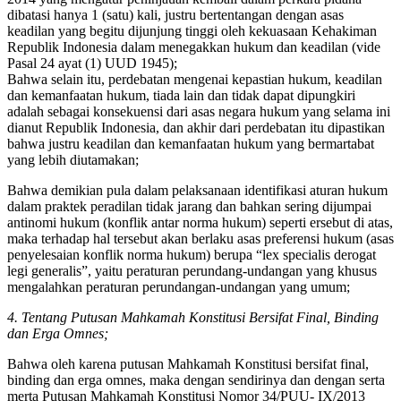
dibatasi hanya 1 (satu) kali, justru bertentangan dengan asas
keadilan yang begitu dijunjung tinggi oleh kekuasaan Kehakiman
Republik Indonesia dalam menegakkan hukum dan keadilan (vide
Pasal 24 ayat (1) UUD 1945);
Bahwa selain itu, perdebatan mengenai kepastian hukum, keadilan
dan kemanfaatan hukum, tiada lain dan tidak dapat dipungkiri
adalah sebagai konsekuensi dari asas negara hukum yang selama ini
dianut Republik Indonesia, dan akhir dari perdebatan itu dipastikan
bahwa justru keadilan dan kemanfaatan hukum yang bermartabat
yang lebih diutamakan;
Bahwa demikian pula dalam pelaksanaan identifikasi aturan hukum
dalam praktek peradilan tidak jarang dan bahkan sering dijumpai
antinomi hukum (konflik antar norma hukum) seperti ersebut di atas,
maka terhadap hal tersebut akan berlaku asas preferensi hukum (asas
penyelesaian konflik norma hukum) berupa “lex specialis derogat
legi generalis”, yaitu peraturan perundang-undangan yang khusus
mengalahkan peraturan perundangan-undangan yang umum;
4. Tentang Putusan Mahkamah Konstitusi Bersifat Final, Binding
dan Erga Omnes;
Bahwa oleh karena putusan Mahkamah Konstitusi bersifat final,
binding dan erga omnes, maka dengan sendirinya dan dengan serta
merta Putusan Mahkamah Konstitusi Nomor 34/PUU- IX/2013