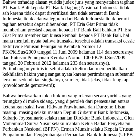
Bahwa terhadap alasan yuridis judex juris yang menyatakan tagihan
PT Bank Bali kepada PT Bank Dagang NasionaI Indonesia tidak
sah karena tidak dapat diverifikasi dan tidak tercatat di Bank
Indonesia, tidak adanya teguran dari Bank Indonesia tidak berarti
tagihan tersebut dapat dibenarkan, PT Eria Giat Prima tidak
memberikan prestasi apapun kepada PT Bank Bali bahkan PT Era
Giat Prima memberikan kuasa kembali kepada PT Bank Bali, hal
mana menjadi nyata bahwa transaksi tersebut adalah transaksi cessie
fiktif (vide Putusan Peninjauan Kembali Nomor 12
PK/Pid.Sus/2009 tanggal 11 Juni 2009 halaman 114 dan seterusnya
dan Putusan Peninjauan Kembali Nomor 100 PK/Pid.Sus/2009
tanggal 20 Februari 2012 halaman 233 dan seterusnya).
Pertimbangan yuridis tersebut adalah keliru dan memperlihatkan
kekhilafan hakim yang sangat nyata karena pertimbangan substantif
tersebut sedemikian singkatnya, sumier, tidak jelas, tidak lengkap
(onvoldoende gemotiverd);
Bahwa berdasarkan fakta hukum yang relevan secara yuridis yang
terungkap di muka sidang, yang diperoleh dari persesuaian antara
keterangan saksi Iwan Ridwan Prawiranata dan Dargono Lisan
masing- masing selaku mantan Deputi Gubernur Bank Indonesia,
Subarjo Joyosumarto selaku mantan Direktur Bank Indonesia, Glen
Muhammad Surya Yusuf selaku mantan Ketua Badan Penyehatan
Perbankan Nasional (BPPN), Erman Munzir selaku Kepala Urusan
Pengaturan dan Pengembangan Perbankan Bank Indonesia (UPPB