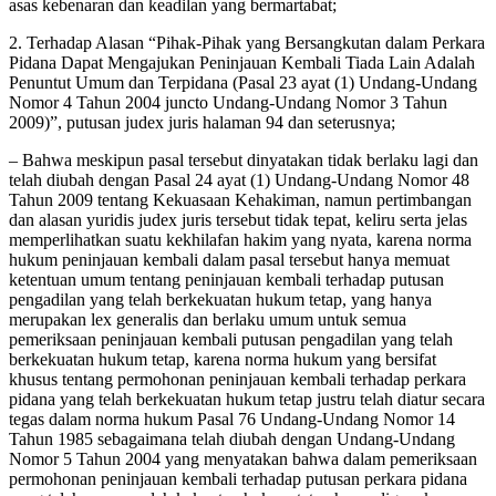
asas kebenaran dan keadilan yang bermartabat;
2. Terhadap Alasan “Pihak-Pihak yang Bersangkutan dalam Perkara
Pidana Dapat Mengajukan Peninjauan Kembali Tiada Lain Adalah
Penuntut Umum dan Terpidana (Pasal 23 ayat (1) Undang-Undang
Nomor 4 Tahun 2004 juncto Undang-Undang Nomor 3 Tahun
2009)”, putusan judex juris halaman 94 dan seterusnya;
– Bahwa meskipun pasal tersebut dinyatakan tidak berlaku lagi dan
telah diubah dengan Pasal 24 ayat (1) Undang-Undang Nomor 48
Tahun 2009 tentang Kekuasaan Kehakiman, namun pertimbangan
dan alasan yuridis judex juris tersebut tidak tepat, keliru serta jelas
memperlihatkan suatu kekhilafan hakim yang nyata, karena norma
hukum peninjauan kembali dalam pasal tersebut hanya memuat
ketentuan umum tentang peninjauan kembali terhadap putusan
pengadilan yang telah berkekuatan hukum tetap, yang hanya
merupakan lex generalis dan berlaku umum untuk semua
pemeriksaan peninjauan kembali putusan pengadilan yang telah
berkekuatan hukum tetap, karena norma hukum yang bersifat
khusus tentang permohonan peninjauan kembali terhadap perkara
pidana yang telah berkekuatan hukum tetap justru telah diatur secara
tegas dalam norma hukum Pasal 76 Undang-Undang Nomor 14
Tahun 1985 sebagaimana telah diubah dengan Undang-Undang
Nomor 5 Tahun 2004 yang menyatakan bahwa dalam pemeriksaan
permohonan peninjauan kembali terhadap putusan perkara pidana