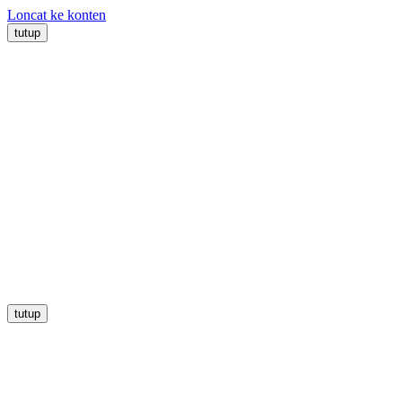
Loncat ke konten
tutup
tutup