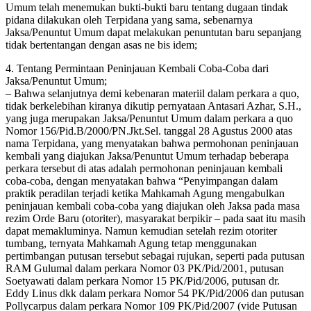
Umum telah menemukan bukti-bukti baru tentang dugaan tindak
pidana dilakukan oleh Terpidana yang sama, sebenarnya
Jaksa/Penuntut Umum dapat melakukan penuntutan baru sepanjang
tidak bertentangan dengan asas ne bis idem;
4. Tentang Permintaan Peninjauan Kembali Coba-Coba dari
Jaksa/Penuntut Umum;
– Bahwa selanjutnya demi kebenaran materiil dalam perkara a quo,
tidak berkelebihan kiranya dikutip pernyataan Antasari Azhar, S.H.,
yang juga merupakan Jaksa/Penuntut Umum dalam perkara a quo
Nomor 156/Pid.B/2000/PN.Jkt.Sel. tanggal 28 Agustus 2000 atas
nama Terpidana, yang menyatakan bahwa permohonan peninjauan
kembali yang diajukan Jaksa/Penuntut Umum terhadap beberapa
perkara tersebut di atas adalah permohonan peninjauan kembali
coba-coba, dengan menyatakan bahwa “Penyimpangan dalam
praktik peradilan terjadi ketika Mahkamah Agung mengabulkan
peninjauan kembali coba-coba yang diajukan oleh Jaksa pada masa
rezim Orde Baru (otoriter), masyarakat berpikir – pada saat itu masih
dapat memakluminya. Namun kemudian setelah rezim otoriter
tumbang, ternyata Mahkamah Agung tetap menggunakan
pertimbangan putusan tersebut sebagai rujukan, seperti pada putusan
RAM Gulumal dalam perkara Nomor 03 PK/Pid/2001, putusan
Soetyawati dalam perkara Nomor 15 PK/Pid/2006, putusan dr.
Eddy Linus dkk dalam perkara Nomor 54 PK/Pid/2006 dan putusan
Pollycarpus dalam perkara Nomor 109 PK/Pid/2007 (vide Putusan