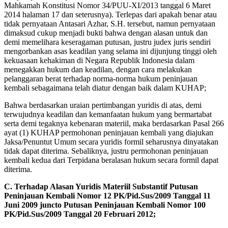
Mahkamah Konstitusi Nomor 34/PUU-XI/2013 tanggal 6 Maret
2014 halaman 17 dan seterusnya). Terlepas dari apakah benar atau
tidak pernyataan Antasari Azhar, S.H. tersebut, namun pernyataan
dimaksud cukup menjadi bukti bahwa dengan alasan untuk dan
demi memelihara keseragaman putusan, justru judex juris sendiri
mengorbankan asas keadilan yang selama ini dijunjung tinggi oleh
kekuasaan kehakiman di Negara Republik Indonesia dalam
menegakkan hukum dan keadilan, dengan cara melakukan
pelanggaran berat terhadap norma-norma hukum peninjauan
kembali sebagaimana telah diatur dengan baik dalam KUHAP;
Bahwa berdasarkan uraian pertimbangan yuridis di atas, demi
terwujudnya keadilan dan kemanfaatan hukum yang bermartabat
serta demi tegaknya kebenaran materiil, maka berdasarkan Pasal 266
ayat (1) KUHAP permohonan peninjauan kembali yang diajukan
Jaksa/Penuntut Umum secara yuridis formil seharusnya dinyatakan
tidak dapat diterima. Sebaliknya, justru permohonan peninjauan
kembali kedua dari Terpidana beralasan hukum secara formil dapat
diterima.
C. Terhadap Alasan Yuridis Materiil Substantif Putusan
Peninjauan Kembali Nomor 12 PK/Pid.Sus/2009 Tanggal 11
Juni 2009 juncto Putusan Peninjauan Kembali Nomor 100
PK/Pid.Sus/2009 Tanggal 20 Februari 2012;