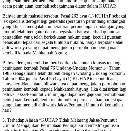
yang telah memperoleh kekuatan hukum tetap harus digunakan
acara peninjauan kembali sebagaimana diatur dalam KUHAP.
Bahwa untuk maksud tersebut, Pasal 263 ayat (1) KUHAP sebagai
lex specialis derogat legi generalis (peraturan perundang-undangan
yang khusus mengalahkan peraturan perundangan-undangan yang
umum) telah mengatur dan menegaskan bahwa terhadap putusan
pengadilan yang telah berkekuatan hukum tetap, kecuali putusan
bebas atau lepas dari segala tuntutan hukum, hanya terpidana atau
ahli warisnya yang dapat mengajukan permohonan peninjauan
kembali kepada Mahkamah Agung.
Bahwa dengan demikian, berdasarkan ketentuan khusus tentang
peninjauan kembali Pasal 76 Undang-Undang Nomor 14 Tahun
1985 sebagaimana telah diubah dengan Undang-Undang Nomor 5
Tahun 2004 juncto Pasal 263 ayat (1) KUHAP tersebut di atas,
hanya terpidana atau ahli warisnya dapat mengajukan permohonan
peninjauan kembali kepada Mahkamah Agung. Jika ditafsirkan lagi
bahwa Jaksa/Penuntut Umum juga dapat mengajukan permohonan
peninjauan kembali, tentu menimbulkan permasalahan baru siapa
yang akan menjadi ahli waris Jaksa/Penuntut Umum di kemudian
hari?;
3. Terhadap Alasan “KUHAP Tidak Melarang Jaksa/Penuntut
Umum Mengajukan Permintaan Peninjauan Kembali” (putusan
judex juris halaman 86 dan seterusnya dan halaman 95 dan