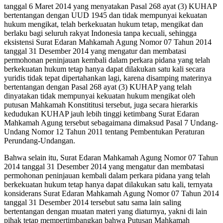
tanggal 6 Maret 2014 yang menyatakan Pasal 268 ayat (3) KUHAP
bertentangan dengan UUD 1945 dan tidak mempunyai kekuatan
hukum mengikat, telah berkekuatan hukum tetap, mengikat dan
berlaku bagi seluruh rakyat Indonesia tanpa kecuali, sehingga
eksistensi Surat Edaran Mahkamah Agung Nomor 07 Tahun 2014
tanggal 31 Desember 2014 yang mengatur dan membatasi
permohonan peninjauan kembali dalam perkara pidana yang telah
berkekuatan hukum tetap hanya dapat dilakukan satu kali secara
yuridis tidak tepat dipertahankan lagi, karena disamping materinya
bertentangan dengan Pasal 268 ayat (3) KUHAP yang telah
dinyatakan tidak mempunyai kekuatan hukum mengikat oleh
putusan Mahkamah Konstititusi tersebut, juga secara hierarkis
kedudukan KUHAP jauh lebih tinggi ketimbang Surat Edaran
Mahkamah Agung tersebut sebagaimana dimaksud Pasal 7 Undang-
Undang Nomor 12 Tahun 2011 tentang Pembentukan Peraturan
Perundang-Undangan.
Bahwa selain itu, Surat Edaran Mahkamah Agung Nomor 07 Tahun
2014 tanggal 31 Desember 2014 yang mengatur dan membatasi
permohonan peninjauan kembali dalam perkara pidana yang telah
berkekuatan hukum tetap hanya dapat dilakukan satu kali, ternyata
konsiderans Surat Edaran Mahkamah Agung Nomor 07 Tahun 2014
tanggal 31 Desember 2014 tersebut satu sama lain saling
bertentangan dengan muatan materi yang diaturnya, yakni di lain
pihak tetap mempertimbangkan bahwa Putusan Mahkamah