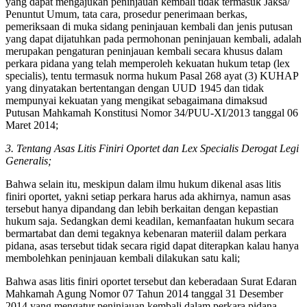
yang dapat mengajukan peninjauan kembali tidak termasuk Jaksa/
Penuntut Umum, tata cara, prosedur penerimaan berkas,
pemeriksaan di muka sidang peninjauan kembali dan jenis putusan
yang dapat dijatuhkan pada permohonan peninjauan kembali, adalah
merupakan pengaturan peninjauan kembali secara khusus dalam
perkara pidana yang telah memperoleh kekuatan hukum tetap (lex
specialis), tentu termasuk norma hukum Pasal 268 ayat (3) KUHAP
yang dinyatakan bertentangan dengan UUD 1945 dan tidak
mempunyai kekuatan yang mengikat sebagaimana dimaksud
Putusan Mahkamah Konstitusi Nomor 34/PUU-XI/2013 tanggal 06
Maret 2014;
3. Tentang Asas Litis Finiri Oportet dan Lex Specialis Derogat Legi
Generalis;
Bahwa selain itu, meskipun dalam ilmu hukum dikenal asas litis
finiri oportet, yakni setiap perkara harus ada akhirnya, namun asas
tersebut hanya dipandang dan lebih berkaitan dengan kepastian
hukum saja. Sedangkan demi keadilan, kemanfaatan hukum secara
bermartabat dan demi tegaknya kebenaran materiil dalam perkara
pidana, asas tersebut tidak secara rigid dapat diterapkan kalau hanya
membolehkan peninjauan kembali dilakukan satu kali;
Bahwa asas litis finiri oportet tersebut dan keberadaan Surat Edaran
Mahkamah Agung Nomor 07 Tahun 2014 tanggal 31 Desember
2014 yang mengatur peninjauan kembali dalam perkara pidana