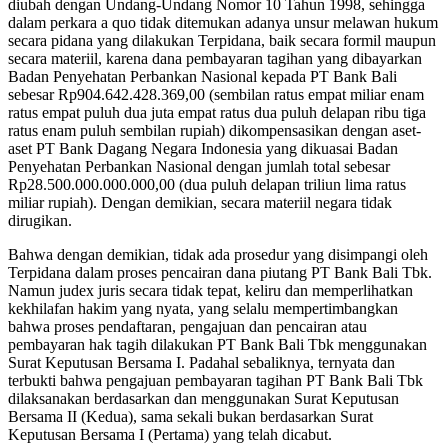
diubah dengan Undang-Undang Nomor 10 Tahun 1998, sehingga
dalam perkara a quo tidak ditemukan adanya unsur melawan hukum
secara pidana yang dilakukan Terpidana, baik secara formil maupun
secara materiil, karena dana pembayaran tagihan yang dibayarkan
Badan Penyehatan Perbankan Nasional kepada PT Bank Bali
sebesar Rp904.642.428.369,00 (sembilan ratus empat miliar enam
ratus empat puluh dua juta empat ratus dua puluh delapan ribu tiga
ratus enam puluh sembilan rupiah) dikompensasikan dengan aset-
aset PT Bank Dagang Negara Indonesia yang dikuasai Badan
Penyehatan Perbankan Nasional dengan jumlah total sebesar
Rp28.500.000.000.000,00 (dua puluh delapan triliun lima ratus
miliar rupiah). Dengan demikian, secara materiil negara tidak
dirugikan.
Bahwa dengan demikian, tidak ada prosedur yang disimpangi oleh
Terpidana dalam proses pencairan dana piutang PT Bank Bali Tbk.
Namun judex juris secara tidak tepat, keliru dan memperlihatkan
kekhilafan hakim yang nyata, yang selalu mempertimbangkan
bahwa proses pendaftaran, pengajuan dan pencairan atau
pembayaran hak tagih dilakukan PT Bank Bali Tbk menggunakan
Surat Keputusan Bersama I. Padahal sebaliknya, ternyata dan
terbukti bahwa pengajuan pembayaran tagihan PT Bank Bali Tbk
dilaksanakan berdasarkan dan menggunakan Surat Keputusan
Bersama II (Kedua), sama sekali bukan berdasarkan Surat
Keputusan Bersama I (Pertama) yang telah dicabut.