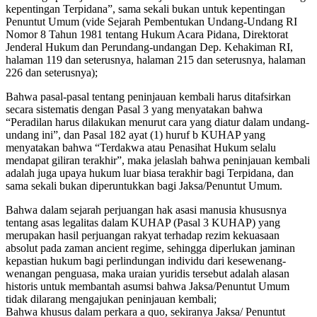
kepentingan Terpidana”, sama sekali bukan untuk kepentingan
Penuntut Umum (vide Sejarah Pembentukan Undang-Undang RI
Nomor 8 Tahun 1981 tentang Hukum Acara Pidana, Direktorat
Jenderal Hukum dan Perundang-undangan Dep. Kehakiman RI,
halaman 119 dan seterusnya, halaman 215 dan seterusnya, halaman
226 dan seterusnya);
Bahwa pasal-pasal tentang peninjauan kembali harus ditafsirkan
secara sistematis dengan Pasal 3 yang menyatakan bahwa
“Peradilan harus dilakukan menurut cara yang diatur dalam undang-
undang ini”, dan Pasal 182 ayat (1) huruf b KUHAP yang
menyatakan bahwa “Terdakwa atau Penasihat Hukum selalu
mendapat giliran terakhir”, maka jelaslah bahwa peninjauan kembali
adalah juga upaya hukum luar biasa terakhir bagi Terpidana, dan
sama sekali bukan diperuntukkan bagi Jaksa/Penuntut Umum.
Bahwa dalam sejarah perjuangan hak asasi manusia khususnya
tentang asas legalitas dalam KUHAP (Pasal 3 KUHAP) yang
merupakan hasil perjuangan rakyat terhadap rezim kekuasaan
absolut pada zaman ancient regime, sehingga diperlukan jaminan
kepastian hukum bagi perlindungan individu dari kesewenang-
wenangan penguasa, maka uraian yuridis tersebut adalah alasan
historis untuk membantah asumsi bahwa Jaksa/Penuntut Umum
tidak dilarang mengajukan peninjauan kembali;
Bahwa khusus dalam perkara a quo, sekiranya Jaksa/ Penuntut