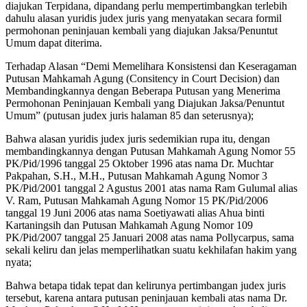
diajukan Terpidana, dipandang perlu mempertimbangkan terlebih
dahulu alasan yuridis judex juris yang menyatakan secara formil
permohonan peninjauan kembali yang diajukan Jaksa/Penuntut
Umum dapat diterima.
Terhadap Alasan “Demi Memelihara Konsistensi dan Keseragaman
Putusan Mahkamah Agung (Consitency in Court Decision) dan
Membandingkannya dengan Beberapa Putusan yang Menerima
Permohonan Peninjauan Kembali yang Diajukan Jaksa/Penuntut
Umum” (putusan judex juris halaman 85 dan seterusnya);
Bahwa alasan yuridis judex juris sedemikian rupa itu, dengan
membandingkannya dengan Putusan Mahkamah Agung Nomor 55
PK/Pid/1996 tanggal 25 Oktober 1996 atas nama Dr. Muchtar
Pakpahan, S.H., M.H., Putusan Mahkamah Agung Nomor 3
PK/Pid/2001 tanggal 2 Agustus 2001 atas nama Ram Gulumal alias
V. Ram, Putusan Mahkamah Agung Nomor 15 PK/Pid/2006
tanggal 19 Juni 2006 atas nama Soetiyawati alias Ahua binti
Kartaningsih dan Putusan Mahkamah Agung Nomor 109
PK/Pid/2007 tanggal 25 Januari 2008 atas nama Pollycarpus, sama
sekali keliru dan jelas memperlihatkan suatu kekhilafan hakim yang
nyata;
Bahwa betapa tidak tepat dan kelirunya pertimbangan judex juris
tersebut, karena antara putusan peninjauan kembali atas nama Dr.