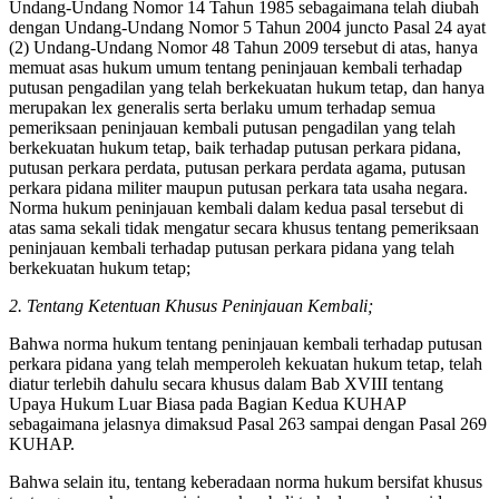
Undang-Undang Nomor 14 Tahun 1985 sebagaimana telah diubah
dengan Undang-Undang Nomor 5 Tahun 2004 juncto Pasal 24 ayat
(2) Undang-Undang Nomor 48 Tahun 2009 tersebut di atas, hanya
memuat asas hukum umum tentang peninjauan kembali terhadap
putusan pengadilan yang telah berkekuatan hukum tetap, dan hanya
merupakan lex generalis serta berlaku umum terhadap semua
pemeriksaan peninjauan kembali putusan pengadilan yang telah
berkekuatan hukum tetap, baik terhadap putusan perkara pidana,
putusan perkara perdata, putusan perkara perdata agama, putusan
perkara pidana militer maupun putusan perkara tata usaha negara.
Norma hukum peninjauan kembali dalam kedua pasal tersebut di
atas sama sekali tidak mengatur secara khusus tentang pemeriksaan
peninjauan kembali terhadap putusan perkara pidana yang telah
berkekuatan hukum tetap;
2. Tentang Ketentuan Khusus Peninjauan Kembali;
Bahwa norma hukum tentang peninjauan kembali terhadap putusan
perkara pidana yang telah memperoleh kekuatan hukum tetap, telah
diatur terlebih dahulu secara khusus dalam Bab XVIII tentang
Upaya Hukum Luar Biasa pada Bagian Kedua KUHAP
sebagaimana jelasnya dimaksud Pasal 263 sampai dengan Pasal 269
KUHAP.
Bahwa selain itu, tentang keberadaan norma hukum bersifat khusus