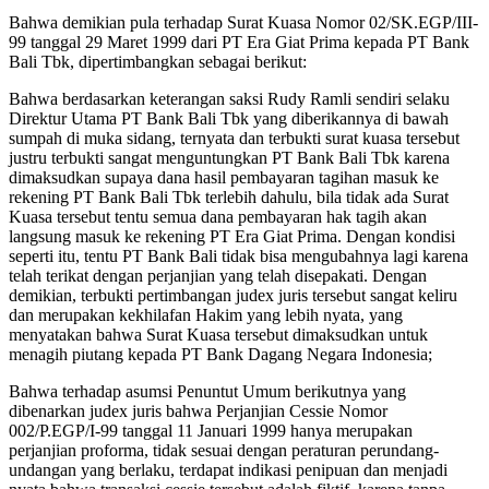
Bahwa demikian pula terhadap Surat Kuasa Nomor 02/SK.EGP/III-
99 tanggal 29 Maret 1999 dari PT Era Giat Prima kepada PT Bank
Bali Tbk, dipertimbangkan sebagai berikut:
Bahwa berdasarkan keterangan saksi Rudy Ramli sendiri selaku
Direktur Utama PT Bank Bali Tbk yang diberikannya di bawah
sumpah di muka sidang, ternyata dan terbukti surat kuasa tersebut
justru terbukti sangat menguntungkan PT Bank Bali Tbk karena
dimaksudkan supaya dana hasil pembayaran tagihan masuk ke
rekening PT Bank Bali Tbk terlebih dahulu, bila tidak ada Surat
Kuasa tersebut tentu semua dana pembayaran hak tagih akan
langsung masuk ke rekening PT Era Giat Prima. Dengan kondisi
seperti itu, tentu PT Bank Bali tidak bisa mengubahnya lagi karena
telah terikat dengan perjanjian yang telah disepakati. Dengan
demikian, terbukti pertimbangan judex juris tersebut sangat keliru
dan merupakan kekhilafan Hakim yang lebih nyata, yang
menyatakan bahwa Surat Kuasa tersebut dimaksudkan untuk
menagih piutang kepada PT Bank Dagang Negara Indonesia;
Bahwa terhadap asumsi Penuntut Umum berikutnya yang
dibenarkan judex juris bahwa Perjanjian Cessie Nomor
002/P.EGP/I-99 tanggal 11 Januari 1999 hanya merupakan
perjanjian proforma, tidak sesuai dengan peraturan perundang-
undangan yang berlaku, terdapat indikasi penipuan dan menjadi