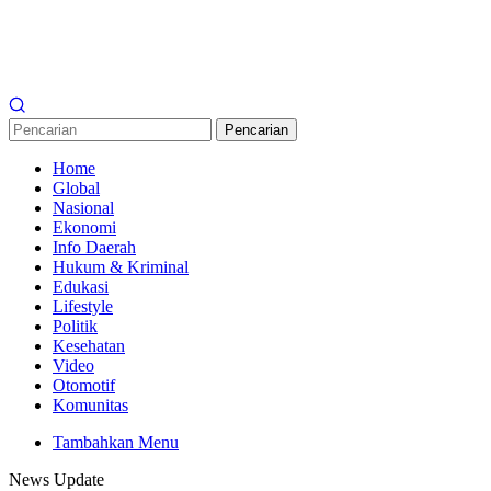
Pencarian
Home
Global
Nasional
Ekonomi
Info Daerah
Hukum & Kriminal
Edukasi
Lifestyle
Politik
Kesehatan
Video
Otomotif
Komunitas
Tambahkan Menu
News Update