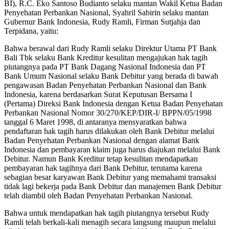
BI), R.C. Eko Santoso Budianto selaku mantan Wakil Ketua Badan
Penyehatan Perbankan Nasional, Syahril Sabirin selaku mantan
Gubernur Bank Indonesia, Rudy Ramli, Firman Sutjahja dan
Terpidana, yaitu:
Bahwa berawal dari Rudy Ramli selaku Direktur Utama PT Bank
Bali Tbk selaku Bank Kreditur kesulitan mengajukan hak tagih
piutangnya pada PT Bank Dagang NasionaI Indonesia dan PT
Bank Umum Nasional selaku Bank Debitur yang berada di bawah
pengawasan Badan Penyehatan Perbankan Nasional dan Bank
Indonesia, karena berdasarkan Surat Keputusan Bersama I
(Pertama) Direksi Bank Indonesia dengan Ketua Badan Penyehatan
Perbankan Nasional Nomor 30/270/KEP/DIR-I/ BPPN/05/1998
tanggal 6 Maret 1998, di antaranya mensyaratkan bahwa
pendaftaran hak tagih harus dilakukan oleh Bank Debitur melalui
Badan Penyehatan Perbankan Nasional dengan alamat Bank
Indonesia dan pembayaran klaim juga harus diajukan melalui Bank
Debitur. Namun Bank Kreditur tetap kesulitan mendapatkan
pembayaran hak tagihnya dari Bank Debitur, terutama karena
sebagian besar karyawan Bank Debitur yang memahami transaksi
tidak lagi bekerja pada Bank Debitur dan manajemen Bank Debitur
telah diambil oleh Badan Penyehatan Perbankan Nasional.
Bahwa untuk mendapatkan hak tagih piutangnya tersebut Rudy
Ramli telah berkali-kali menagih secara langsung maupun melalui