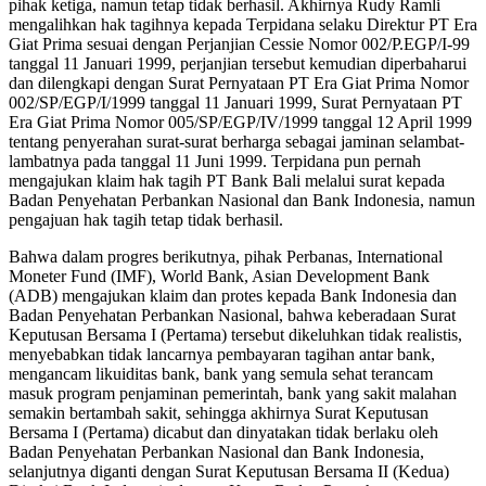
pihak ketiga, namun tetap tidak berhasil. Akhirnya Rudy Ramli
mengalihkan hak tagihnya kepada Terpidana selaku Direktur PT Era
Giat Prima sesuai dengan Perjanjian Cessie Nomor 002/P.EGP/I-99
tanggal 11 Januari 1999, perjanjian tersebut kemudian diperbaharui
dan dilengkapi dengan Surat Pernyataan PT Era Giat Prima Nomor
002/SP/EGP/I/1999 tanggal 11 Januari 1999, Surat Pernyataan PT
Era Giat Prima Nomor 005/SP/EGP/IV/1999 tanggal 12 April 1999
tentang penyerahan surat-surat berharga sebagai jaminan selambat-
lambatnya pada tanggal 11 Juni 1999. Terpidana pun pernah
mengajukan klaim hak tagih PT Bank Bali melalui surat kepada
Badan Penyehatan Perbankan Nasional dan Bank Indonesia, namun
pengajuan hak tagih tetap tidak berhasil.
Bahwa dalam progres berikutnya, pihak Perbanas, International
Moneter Fund (IMF), World Bank, Asian Development Bank
(ADB) mengajukan klaim dan protes kepada Bank Indonesia dan
Badan Penyehatan Perbankan Nasional, bahwa keberadaan Surat
Keputusan Bersama I (Pertama) tersebut dikeluhkan tidak realistis,
menyebabkan tidak lancarnya pembayaran tagihan antar bank,
mengancam likuiditas bank, bank yang semula sehat terancam
masuk program penjaminan pemerintah, bank yang sakit malahan
semakin bertambah sakit, sehingga akhirnya Surat Keputusan
Bersama I (Pertama) dicabut dan dinyatakan tidak berlaku oleh
Badan Penyehatan Perbankan Nasional dan Bank Indonesia,
selanjutnya diganti dengan Surat Keputusan Bersama II (Kedua)