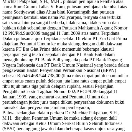
Muchtar Pakpahan, S.H., M.H., putusan peninjauan kembali atas
nama Ram Gulumal alias V. Ram, putusan peninjauan kembali atas
nama Soetiyawati alias Ahua binti Kartaningsih dan putusan
peninjauan kembali atas nama Pollycarpus, ternyata dan terbukti
satu sama lainnya sangat berbeda, tidak sama, tidak serupa dan
bahkan tidak sebanding dengan Putusan Mahkamah Agung Nomor
12 PK/Pid.Sus/2009 tanggal 11 Juni 2009 atas nama Terpidana.
Dalam putusan a quo Terpidana selaku Direktur PT Era Giat Prima
diajukan Penuntut Umum ke muka sidang dengan dalil dakwaan
karena PT Era Giat Prima tidak memenuhi beberapa klausul
perjanjian yang telah disepakati dengan PT Bank Bali dalam
menagih piutang PT Bank Bali yang ada pada PT Bank Dagang
Negara Indonesia dan PT Bank Umum Nasional yang berada dalam
pengawasan Badan Penyehatan Perbankan Nasional (BPPN)
sebesar Rp546.468.544.738,00 (lima ratus empat puluh enam miliar
empat ratus enam puluh delapan juta lima ratus empat puluh empat
ribu tujuh ratus tiga puluh delapan rupiah), sesuai Perjanjian
Pengalihan/Cessie Tagihan Nomor 002/P.EGP/I-99 tanggal 11
Januari 1999, yang menurut asumsi Penuntut Umum dan
pertimbangan judex juris tanpa diikuti penyerahan dokumen bukti
transaksi dan penyerahan jaminan pembayaran;
Bahwa sedangkan dalam perkara Dr. Muchtar Pakpahan, S.H.,
M.H., diajukan Penuntut Umum ke muka sidang dengan dalil
dakwaan sebagai Ketua Umum Serikat Buruh Seluruh Indonesia
(SBSI) bertanggung jawab dalam beberapa kasus unjuk rasa yang