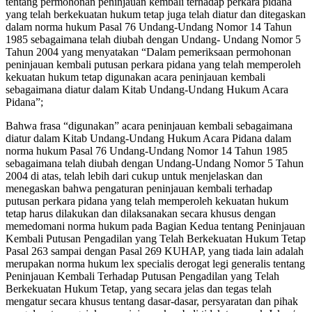
tentang permohonan peninjauan kembali terhadap perkara pidana
yang telah berkekuatan hukum tetap juga telah diatur dan ditegaskan
dalam norma hukum Pasal 76 Undang-Undang Nomor 14 Tahun
1985 sebagaimana telah diubah dengan Undang- Undang Nomor 5
Tahun 2004 yang menyatakan “Dalam pemeriksaan permohonan
peninjauan kembali putusan perkara pidana yang telah memperoleh
kekuatan hukum tetap digunakan acara peninjauan kembali
sebagaimana diatur dalam Kitab Undang-Undang Hukum Acara
Pidana”;
Bahwa frasa “digunakan” acara peninjauan kembali sebagaimana
diatur dalam Kitab Undang-Undang Hukum Acara Pidana dalam
norma hukum Pasal 76 Undang-Undang Nomor 14 Tahun 1985
sebagaimana telah diubah dengan Undang-Undang Nomor 5 Tahun
2004 di atas, telah lebih dari cukup untuk menjelaskan dan
menegaskan bahwa pengaturan peninjauan kembali terhadap
putusan perkara pidana yang telah memperoleh kekuatan hukum
tetap harus dilakukan dan dilaksanakan secara khusus dengan
memedomani norma hukum pada Bagian Kedua tentang Peninjauan
Kembali Putusan Pengadilan yang Telah Berkekuatan Hukum Tetap
Pasal 263 sampai dengan Pasal 269 KUHAP, yang tiada lain adalah
merupakan norma hukum lex specialis derogat legi generalis tentang
Peninjauan Kembali Terhadap Putusan Pengadilan yang Telah
Berkekuatan Hukum Tetap, yang secara jelas dan tegas telah
mengatur secara khusus tentang dasar-dasar, persyaratan dan pihak