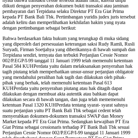
nyata bahwa transaksi cessie tersebut adalah fiktif, karena tanpa
diikuti dengan penyerahan dokumen bukti transaksi atau jaminan
pembayaran dari Terpidana selaku Direktur PT Era Giat Prima
kepada PT Bank Bali Tbk. Pertimbangan yuridis judex juris tersebut
adalah keliru dan memperlihatkan kekhilafan hakim yang nyata
dengan pertimbangan sebagai berikut:
Bahwa berdasarkan fakta hukum yang terungkap di muka sidang
yang diperoleh dari persesuaian keterangan saksi Rudy Ramli, Rusli
Suryadi, Firman Soetjahya yang diberikannya di bawah sumpah dan
Terpidana sendiri, ternyata dan terbukti Perjanjian Cessie Nomor
002/P.EGP/I-99 tanggal 11 Januari 1999 telah memenuhi ketentuan
Pasal 584 KUHPerdata yaitu dalam melaksanakan penyerahan hak
tagih piutang telah memperhatikan unsur-unsur perjanjian obligatoir
yang mendahului peralihan hak tagih dan dilakukan oleh pihak-
pihak yang berhak, telah memenuhi ketentuan Pasal 613
KUHPerdata yaitu penyerahan piutang atau hak ditagih dapat
dilakukan dengan membuat akta autentik atau bahkan dapat
dilakukan secara di bawah tangan, dan juga telah mememenuhi
ketentuan Pasal 1320 KUHPerdata tentang syarat- syarat sahnya
suatu perjanjian yaitu PT Bank Bali Tbk sebagai cedent telah
menyerahkan dokumen-dokumen transaksi SWAP dan Money
Market kepada PT Era Giat Prima. Sedangkan kewajiban PT Era
Giat Prima sebagai cessionaris terhadap PT Bank Bali Tbk sesuai
Perjanjian Cessie Nomor 002/P.EGP/I-99 tanggal 11 Januari 1999