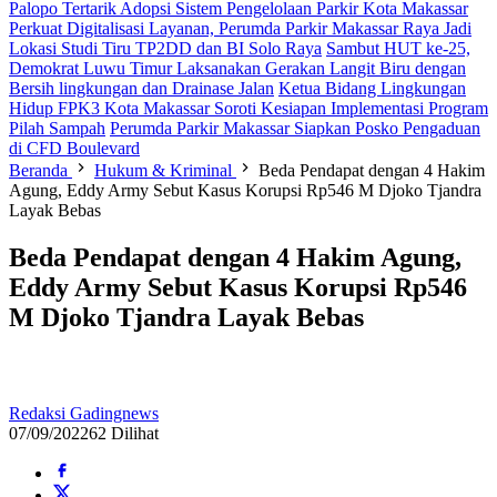
Palopo Tertarik Adopsi Sistem Pengelolaan Parkir Kota Makassar
Perkuat Digitalisasi Layanan, Perumda Parkir Makassar Raya Jadi
Lokasi Studi Tiru TP2DD dan BI Solo Raya
Sambut HUT ke-25,
Demokrat Luwu Timur Laksanakan Gerakan Langit Biru dengan
Bersih lingkungan dan Drainase Jalan
Ketua Bidang Lingkungan
Hidup FPK3 Kota Makassar Soroti Kesiapan Implementasi Program
Pilah Sampah
Perumda Parkir Makassar Siapkan Posko Pengaduan
di CFD Boulevard
Beranda
Hukum & Kriminal
Beda Pendapat dengan 4 Hakim
Agung, Eddy Army Sebut Kasus Korupsi Rp546 M Djoko Tjandra
Layak Bebas
Beda Pendapat dengan 4 Hakim Agung,
Eddy Army Sebut Kasus Korupsi Rp546
M Djoko Tjandra Layak Bebas
Redaksi Gadingnews
07/09/2022
62 Dilihat