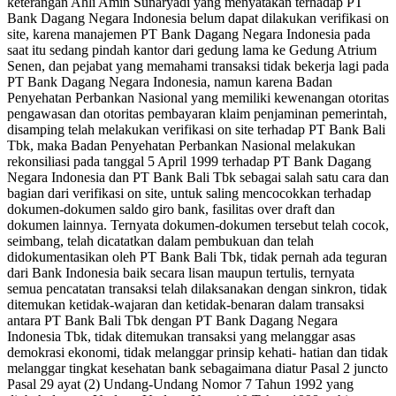
keterangan Ahli Amin Sunaryadi yang menyatakan terhadap PT
Bank Dagang Negara Indonesia belum dapat dilakukan verifikasi on
site, karena manajemen PT Bank Dagang Negara Indonesia pada
saat itu sedang pindah kantor dari gedung lama ke Gedung Atrium
Senen, dan pejabat yang memahami transaksi tidak bekerja lagi pada
PT Bank Dagang Negara Indonesia, namun karena Badan
Penyehatan Perbankan Nasional yang memiliki kewenangan otoritas
pengawasan dan otoritas pembayaran klaim penjaminan pemerintah,
disamping telah melakukan verifikasi on site terhadap PT Bank Bali
Tbk, maka Badan Penyehatan Perbankan Nasional melakukan
rekonsiliasi pada tanggal 5 April 1999 terhadap PT Bank Dagang
Negara Indonesia dan PT Bank Bali Tbk sebagai salah satu cara dan
bagian dari verifikasi on site, untuk saling mencocokkan terhadap
dokumen-dokumen saldo giro bank, fasilitas over draft dan
dokumen lainnya. Ternyata dokumen-dokumen tersebut telah cocok,
seimbang, telah dicatatkan dalam pembukuan dan telah
didokumentasikan oleh PT Bank Bali Tbk, tidak pernah ada teguran
dari Bank Indonesia baik secara lisan maupun tertulis, ternyata
semua pencatatan transaksi telah dilaksanakan dengan sinkron, tidak
ditemukan ketidak-wajaran dan ketidak-benaran dalam transaksi
antara PT Bank Bali Tbk dengan PT Bank Dagang Negara
Indonesia Tbk, tidak ditemukan transaksi yang melanggar asas
demokrasi ekonomi, tidak melanggar prinsip kehati- hatian dan tidak
melanggar tingkat kesehatan bank sebagaimana diatur Pasal 2 juncto
Pasal 29 ayat (2) Undang-Undang Nomor 7 Tahun 1992 yang