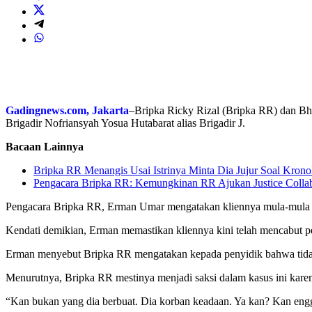
Gadingnews.com, Jakarta
–Bripka Ricky Rizal (Bripka RR) dan Bh
Brigadir Nofriansyah Yosua Hutabarat alias Brigadir J.
Bacaan Lainnya
Bripka RR Menangis Usai Istrinya Minta Dia Jujur Soal Krono
Pengacara Bripka RR: Kemungkinan RR Ajukan Justice Colla
Pengacara Bripka RR, Erman Umar mengatakan kliennya mula-mula se
Kendati demikian, Erman memastikan kliennya kini telah mencabut pe
Erman menyebut Bripka RR mengatakan kepada penyidik bahwa tida
Menurutnya, Bripka RR mestinya menjadi saksi dalam kasus ini kare
“Kan bukan yang dia berbuat. Dia korban keadaan. Ya kan? Kan engg