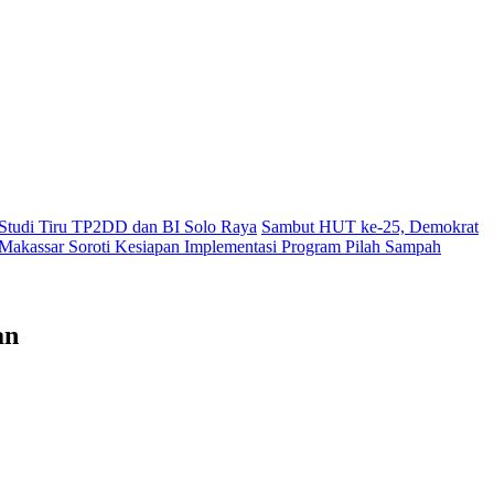
i Studi Tiru TP2DD dan BI Solo Raya
Sambut HUT ke-25, Demokrat
akassar Soroti Kesiapan Implementasi Program Pilah Sampah
an