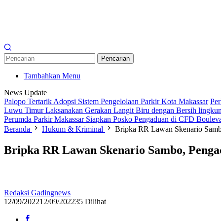
Pencarian
Tambahkan Menu
News Update
Palopo Tertarik Adopsi Sistem Pengelolaan Parkir Kota Makassar
Per
Luwu Timur Laksanakan Gerakan Langit Biru dengan Bersih lingkun
Perumda Parkir Makassar Siapkan Posko Pengaduan di CFD Boulev
Beranda
Hukum & Kriminal
Bripka RR Lawan Skenario Samb
Bripka RR Lawan Skenario Sambo, Penga
Redaksi Gadingnews
12/09/2022
12/09/2022
35 Dilihat