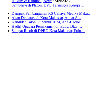
Hukum & Kriminal
,
News
23/09/2023
Sembunyi di Plafon, DPO Tersangka Korups…
Dampak Pembangunan RS Cahaya Medika Maka…
Akan Deklarasi di Kota Makassar, Annar S…
Kandidat Calon Gubernur 2024, Ada 4 Toko…
Hadiri Upacara Pemakaman dr. Eddy, Diza …
Sempat Ricuh di DPRD Kota Makassar, Pulu…