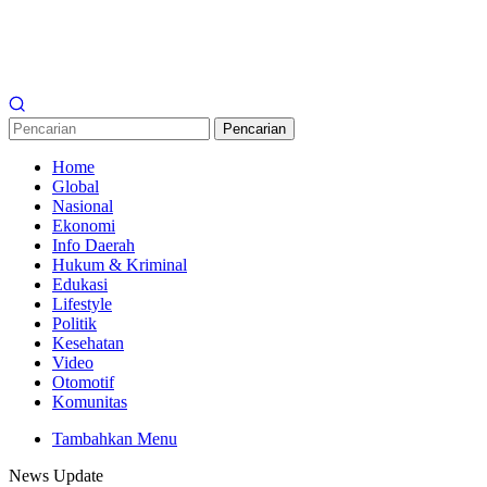
Pencarian
Home
Global
Nasional
Ekonomi
Info Daerah
Hukum & Kriminal
Edukasi
Lifestyle
Politik
Kesehatan
Video
Otomotif
Komunitas
Tambahkan Menu
News Update