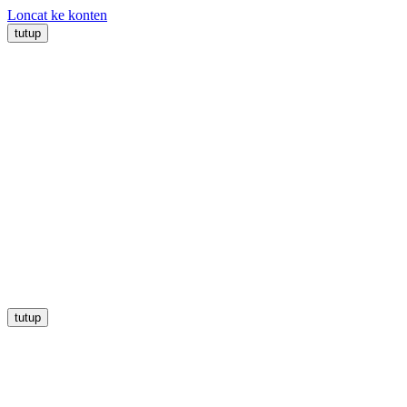
Loncat ke konten
tutup
tutup