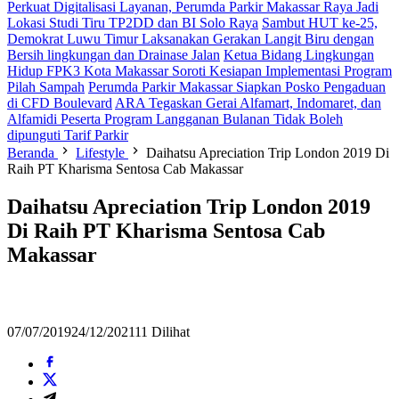
Perkuat Digitalisasi Layanan, Perumda Parkir Makassar Raya Jadi
Lokasi Studi Tiru TP2DD dan BI Solo Raya
Sambut HUT ke-25,
Demokrat Luwu Timur Laksanakan Gerakan Langit Biru dengan
Bersih lingkungan dan Drainase Jalan
Ketua Bidang Lingkungan
Hidup FPK3 Kota Makassar Soroti Kesiapan Implementasi Program
Pilah Sampah
Perumda Parkir Makassar Siapkan Posko Pengaduan
di CFD Boulevard
ARA Tegaskan Gerai Alfamart, Indomaret, dan
Alfamidi Peserta Program Langganan Bulanan Tidak Boleh
dipunguti Tarif Parkir
Beranda
Lifestyle
Daihatsu Apreciation Trip London 2019 Di
Raih PT Kharisma Sentosa Cab Makassar
Daihatsu Apreciation Trip London 2019
Di Raih PT Kharisma Sentosa Cab
Makassar
07/07/2019
24/12/2021
11 Dilihat