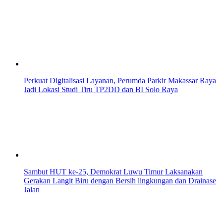
Perkuat Digitalisasi Layanan, Perumda Parkir Makassar Raya
Jadi Lokasi Studi Tiru TP2DD dan BI Solo Raya
Sambut HUT ke-25, Demokrat Luwu Timur Laksanakan
Gerakan Langit Biru dengan Bersih lingkungan dan Drainase
Jalan