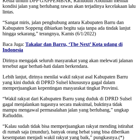
Ketua umum DPP GAPPEMBAR, Rafiuddin Abdullah menilai
kondisi jalan yang berlubang rawan akan terjadinya kecelakaan lalu
lintas.
“Sangat miris, jalan penghubung antara Kabupaten Barru dan
Kabupaten Soppeng dibiarkan begitu saja tanpa ada tindak lanjut
hingga sekarang,” terangnya, Kamis (6/1/2022)
Baca Juga:
Takalar dan Barru, ‘The Next’ Kota udang di
Indonesia
Dirinya mengajak seluruh masyarakat yang akan melewati jalanan
tersebut agar berhati-hati dalam berkendara.
Lebih lanjut, dirinya menilai wakil rakyat asal Kabupaten Barru
yang kini duduk di DPRD Sulsel khususnya gagal dalam
memperjuangkan kepentingan masyarakat tingkat Provinsi.
“Wakil rakyat dari Kabupaten Barru yang duduk di DPRD Sulsel
gagal menjalankan tugasnya secara maksimal, buktinya tidak
mampu mengawal permasalahan jalan yang berlubang,” ungkap
Rafiuddin.
“Kalau sudah tidak bisa memperjuangkan rakyat mending istirahat
di rumah saja (mundur), banyak orang hebat yang bisa diberikan
kesempatan menjadi wakil rakyat yang baik,” pungkasnya.(*)