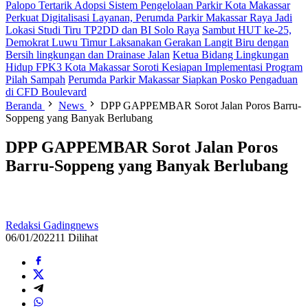
Palopo Tertarik Adopsi Sistem Pengelolaan Parkir Kota Makassar
Perkuat Digitalisasi Layanan, Perumda Parkir Makassar Raya Jadi
Lokasi Studi Tiru TP2DD dan BI Solo Raya
Sambut HUT ke-25,
Demokrat Luwu Timur Laksanakan Gerakan Langit Biru dengan
Bersih lingkungan dan Drainase Jalan
Ketua Bidang Lingkungan
Hidup FPK3 Kota Makassar Soroti Kesiapan Implementasi Program
Pilah Sampah
Perumda Parkir Makassar Siapkan Posko Pengaduan
di CFD Boulevard
Beranda
News
DPP GAPPEMBAR Sorot Jalan Poros Barru-
Soppeng yang Banyak Berlubang
DPP GAPPEMBAR Sorot Jalan Poros
Barru-Soppeng yang Banyak Berlubang
Redaksi Gadingnews
06/01/2022
11 Dilihat