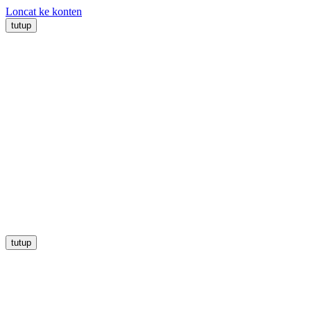
Loncat ke konten
tutup
tutup