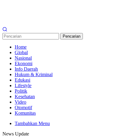
Pencarian
Home
Global
Nasional
Ekonomi
Info Daerah
Hukum & Kriminal
Edukasi
Lifestyle
Politik
Kesehatan
Video
Otomotif
Komunitas
Tambahkan Menu
News Update