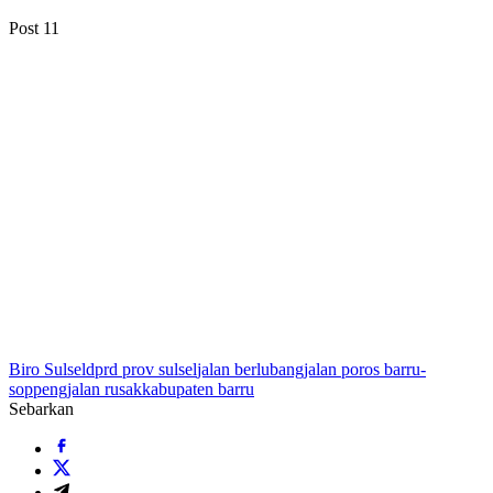
Post
11
Biro Sulsel
dprd prov sulsel
jalan berlubang
jalan poros barru-
soppeng
jalan rusak
kabupaten barru
Sebarkan