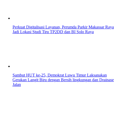
Perkuat Digitalisasi Layanan, Perumda Parkir Makassar Raya
Jadi Lokasi Studi Tiru TP2DD dan BI Solo Raya
Sambut HUT ke-25, Demokrat Luwu Timur Laksanakan
Gerakan Langit Biru dengan Bersih lingkungan dan Drainase
Jalan