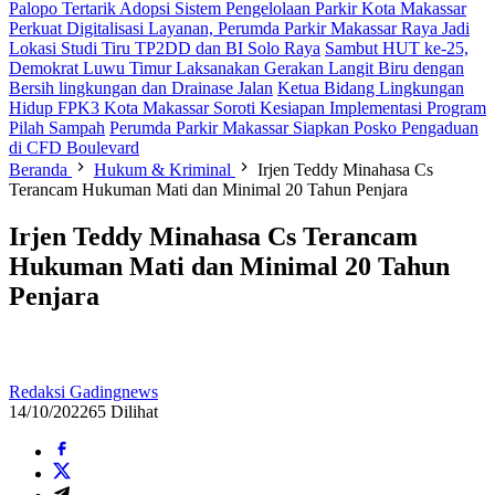
Palopo Tertarik Adopsi Sistem Pengelolaan Parkir Kota Makassar
Perkuat Digitalisasi Layanan, Perumda Parkir Makassar Raya Jadi
Lokasi Studi Tiru TP2DD dan BI Solo Raya
Sambut HUT ke-25,
Demokrat Luwu Timur Laksanakan Gerakan Langit Biru dengan
Bersih lingkungan dan Drainase Jalan
Ketua Bidang Lingkungan
Hidup FPK3 Kota Makassar Soroti Kesiapan Implementasi Program
Pilah Sampah
Perumda Parkir Makassar Siapkan Posko Pengaduan
di CFD Boulevard
Beranda
Hukum & Kriminal
Irjen Teddy Minahasa Cs
Terancam Hukuman Mati dan Minimal 20 Tahun Penjara
Irjen Teddy Minahasa Cs Terancam
Hukuman Mati dan Minimal 20 Tahun
Penjara
Redaksi Gadingnews
14/10/2022
65 Dilihat