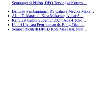
Sembunyi di Plafon, DPO Tersangka Korups…
Dampak Pembangunan RS Cahaya Medika Maka…
Akan Deklarasi di Kota Makassar, Annar S…
Kandidat Calon Gubernur 2024, Ada 4 Toko…
Hadiri Upacara Pemakaman dr. Eddy, Diza …
Sempat Ricuh di DPRD Kota Makassar, Pulu…