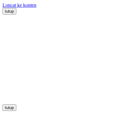
Loncat ke konten
tutup
tutup