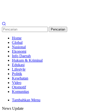
Pencarian
Home
Global
Nasional
Ekonomi
Info Daerah
Hukum & Kriminal
Edukasi
Lifestyle
Politik
Kesehatan
Video
Otomotif
Komunitas
Tambahkan Menu
News Update