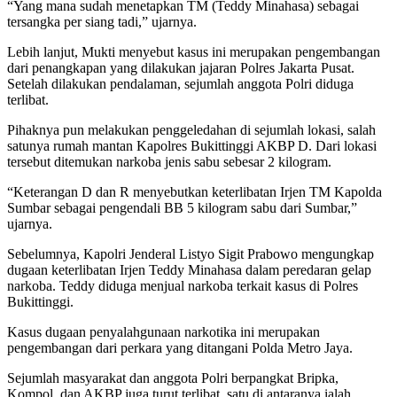
“Yang mana sudah menetapkan TM (Teddy Minahasa) sebagai
tersangka per siang tadi,” ujarnya.
Lebih lanjut, Mukti menyebut kasus ini merupakan pengembangan
dari penangkapan yang dilakukan jajaran Polres Jakarta Pusat.
Setelah dilakukan pendalaman, sejumlah anggota Polri diduga
terlibat.
Pihaknya pun melakukan penggeledahan di sejumlah lokasi, salah
satunya rumah mantan Kapolres Bukittinggi AKBP D. Dari lokasi
tersebut ditemukan narkoba jenis sabu sebesar 2 kilogram.
“Keterangan D dan R menyebutkan keterlibatan Irjen TM Kapolda
Sumbar sebagai pengendali BB 5 kilogram sabu dari Sumbar,”
ujarnya.
Sebelumnya, Kapolri Jenderal Listyo Sigit Prabowo mengungkap
dugaan keterlibatan Irjen Teddy Minahasa dalam peredaran gelap
narkoba. Teddy diduga menjual narkoba terkait kasus di Polres
Bukittinggi.
Kasus dugaan penyalahgunaan narkotika ini merupakan
pengembangan dari perkara yang ditangani Polda Metro Jaya.
Sejumlah masyarakat dan anggota Polri berpangkat Bripka,
Kompol, dan AKBP juga turut terlibat, satu di antaranya ialah