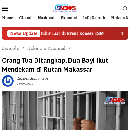
Loncat
Menu
ke
Mobile
konten
Home
Global
Nasional
Ekonomi
Info Daerah
Hukum & 
si Jukir Liar di Event Konser TSM
News Update
Tampil di Forum Nas
Beranda
Hukum & Kriminal
Orang Tua Ditangkap, Dua Bayi Ikut
Mendekam di Rutan Makassar
Redaksi Gadingnews
03/09/2022