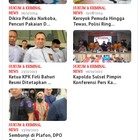
HUKUM & KRIMINAL
,
HUKUM & KRIMINAL
,
NEWS
06/11/2024
NEWS
19/08/2024
Dikira Pelaku Narkoba,
Keroyok Pemuda Hingga
Pencuri Pakaian D…
Tewas, Polisi Ring…
HUKUM & KRIMINAL
,
HUKUM & KRIMINAL
,
NEWS
23/11/2023
NEWS
06/10/2023
Ketua KPK Firli Bahuri
Kapolda Sulsel Pimpin
Resmi Ditetapkan …
Konferensi Pers Ka…
HUKUM & KRIMINAL
,
NEWS
23/09/2023
Sembunyi di Plafon, DPO