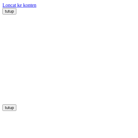
Loncat ke konten
tutup
tutup