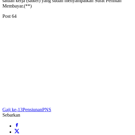
satuan kerja (satker) yang sudah menyampaikan Surat Perintah
Membayar.(**)
Post
64
Gaji ke-13
Pensiunan
PNS
Sebarkan