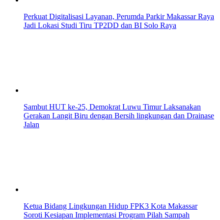
Perkuat Digitalisasi Layanan, Perumda Parkir Makassar Raya
Jadi Lokasi Studi Tiru TP2DD dan BI Solo Raya
Sambut HUT ke-25, Demokrat Luwu Timur Laksanakan
Gerakan Langit Biru dengan Bersih lingkungan dan Drainase
Jalan
Ketua Bidang Lingkungan Hidup FPK3 Kota Makassar
Soroti Kesiapan Implementasi Program Pilah Sampah