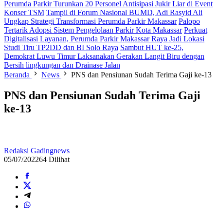
Perumda Parkir Turunkan 20 Personel Antisipasi Jukir Liar di Event
Konser TSM
Tampil di Forum Nasional BUMD, Adi Rasyid Ali
Ungkap Strategi Transformasi Perumda Parkir Makassar
Palopo
Tertarik Adopsi Sistem Pengelolaan Parkir Kota Makassar
Perkuat
Digitalisasi Layanan, Perumda Parkir Makassar Raya Jadi Lokasi
Studi Tiru TP2DD dan BI Solo Raya
Sambut HUT ke-25,
Demokrat Luwu Timur Laksanakan Gerakan Langit Biru dengan
Bersih lingkungan dan Drainase Jalan
Beranda
News
PNS dan Pensiunan Sudah Terima Gaji ke-13
PNS dan Pensiunan Sudah Terima Gaji
ke-13
Redaksi Gadingnews
05/07/2022
64 Dilihat