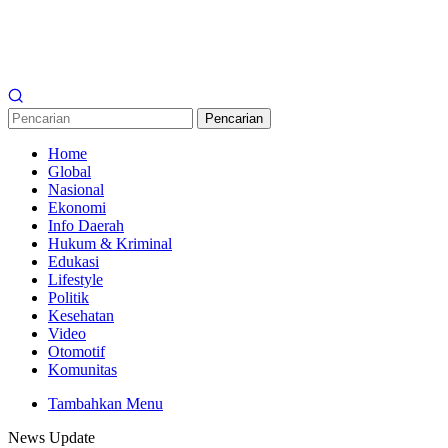
Pencarian
Home
Global
Nasional
Ekonomi
Info Daerah
Hukum & Kriminal
Edukasi
Lifestyle
Politik
Kesehatan
Video
Otomotif
Komunitas
Tambahkan Menu
News Update