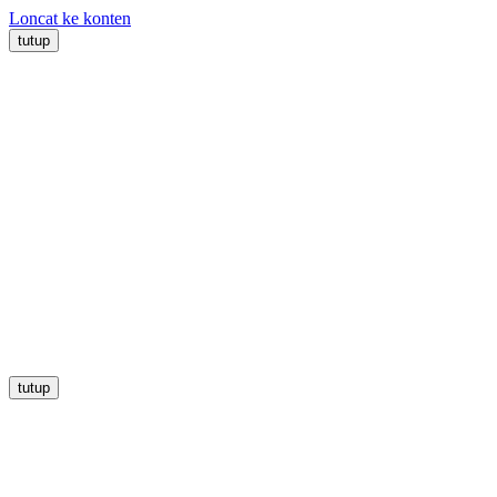
Loncat ke konten
tutup
tutup