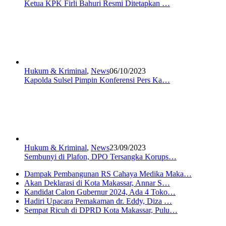
Ketua KPK Firli Bahuri Resmi Ditetapkan …
Hukum & Kriminal
,
News
06/10/2023
Kapolda Sulsel Pimpin Konferensi Pers Ka…
Hukum & Kriminal
,
News
23/09/2023
Sembunyi di Plafon, DPO Tersangka Korups…
Dampak Pembangunan RS Cahaya Medika Maka…
Akan Deklarasi di Kota Makassar, Annar S…
Kandidat Calon Gubernur 2024, Ada 4 Toko…
Hadiri Upacara Pemakaman dr. Eddy, Diza …
Sempat Ricuh di DPRD Kota Makassar, Pulu…