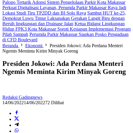
Palopo Tertarik Adopsi Sistem Pengelolaan Parkir Kota Makassar
Perkuat Digitalisasi Layanan, Perumda Parkir Makassar Raya Jadi
Lokasi Studi Tiru TP2DD dan BI Solo Raya
Sambut HUT ke-25,
Demokrat Luwu Timur Laksanakan Gerakan Langit Biru dengan
Bersih lingkungan dan Drainase Jalan
Ketua Bidang Lingkungan
Hidup FPK3 Kota Makassar Soroti Kesiapan Implementasi Program
Pilah Sampah
Perumda Parkir Makassar Siapkan Posko Pengaduan
di CFD Boulevard
Beranda
Ekonomi
Presiden Jokowi: Ada Perdana Menteri
Ngemis Meminta Kirim Minyak Goreng
Presiden Jokowi: Ada Perdana Menteri
Ngemis Meminta Kirim Minyak Goreng
Redaksi Gadingnews
14/06/2022
14/06/2022
72 Dilihat