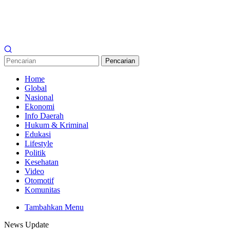
Pencarian
Home
Global
Nasional
Ekonomi
Info Daerah
Hukum & Kriminal
Edukasi
Lifestyle
Politik
Kesehatan
Video
Otomotif
Komunitas
Tambahkan Menu
News Update