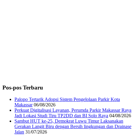
Pos-pos Terbaru
Palopo Tertarik Adopsi Sistem Pengelolaan Parkir Kota
Makassar
06/08/2026
Perkuat Digitalisasi Layanan, Perumda Parkir Makassar Raya
Jadi Lokasi Studi Tiru TP2DD dan BI Solo Raya
04/08/2026
Sambut HUT ke-25, Demokrat Luwu Timur Laksanakan
Gerakan Langit Biru dengan Bersih lingkungan dan Drainase
Jalan
31/07/2026