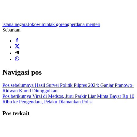
istana negara
Jokowi
mintak goreng
perdana menteri
Sebarkan
Navigasi pos
Pos sebelumnya
Hasil Survei Politik Pilpres 2024: Ganjar Pranowo-
Ridwan Kamil Diunggulkan
Pos berikutnya
Viral di Medsos, Juru Parkir Liar Minta Bayar Rp 10
Ribu ke Pengendara, Pelaku Diamankan Polisi
Pos terkait