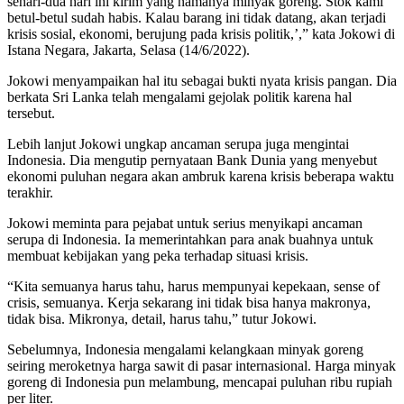
sehari-dua hari ini kirim yang namanya minyak goreng. Stok kami
betul-betul sudah habis. Kalau barang ini tidak datang, akan terjadi
krisis sosial, ekonomi, berujung pada krisis politik,’,” kata Jokowi di
Istana Negara, Jakarta, Selasa (14/6/2022).
Jokowi menyampaikan hal itu sebagai bukti nyata krisis pangan. Dia
berkata Sri Lanka telah mengalami gejolak politik karena hal
tersebut.
Lebih lanjut Jokowi ungkap ancaman serupa juga mengintai
Indonesia. Dia mengutip pernyataan Bank Dunia yang menyebut
ekonomi puluhan negara akan ambruk karena krisis beberapa waktu
terakhir.
Jokowi meminta para pejabat untuk serius menyikapi ancaman
serupa di Indonesia. Ia memerintahkan para anak buahnya untuk
membuat kebijakan yang peka terhadap situasi krisis.
“Kita semuanya harus tahu, harus mempunyai kepekaan, sense of
crisis, semuanya. Kerja sekarang ini tidak bisa hanya makronya,
tidak bisa. Mikronya, detail, harus tahu,” tutur Jokowi.
Sebelumnya, Indonesia mengalami kelangkaan minyak goreng
seiring meroketnya harga sawit di pasar internasional. Harga minyak
goreng di Indonesia pun melambung, mencapai puluhan ribu rupiah
per liter.