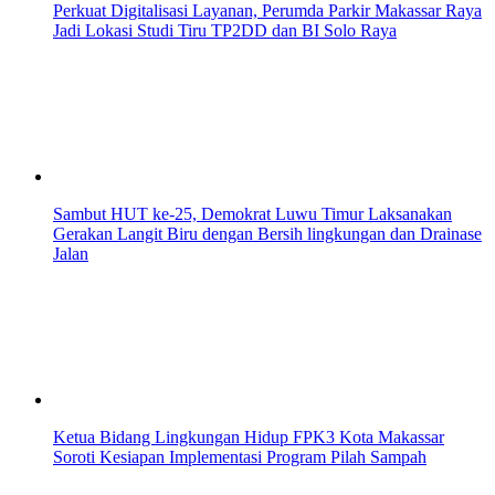
Perkuat Digitalisasi Layanan, Perumda Parkir Makassar Raya
Jadi Lokasi Studi Tiru TP2DD dan BI Solo Raya
Sambut HUT ke-25, Demokrat Luwu Timur Laksanakan
Gerakan Langit Biru dengan Bersih lingkungan dan Drainase
Jalan
Ketua Bidang Lingkungan Hidup FPK3 Kota Makassar
Soroti Kesiapan Implementasi Program Pilah Sampah