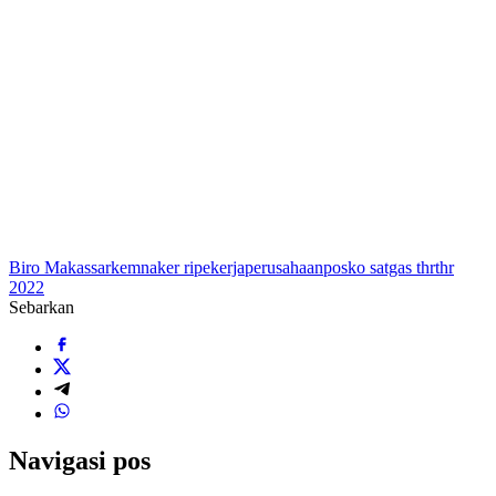
Biro Makassar
kemnaker ri
pekerja
perusahaan
posko satgas thr
thr
2022
Sebarkan
Navigasi pos