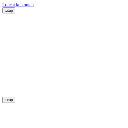
Loncat ke konten
tutup
tutup