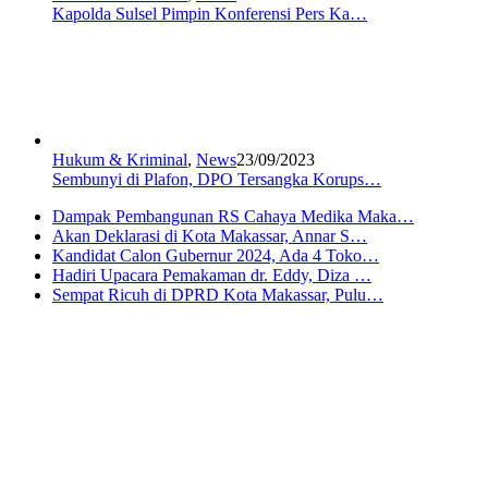
Kapolda Sulsel Pimpin Konferensi Pers Ka…
Hukum & Kriminal
,
News
23/09/2023
Sembunyi di Plafon, DPO Tersangka Korups…
Dampak Pembangunan RS Cahaya Medika Maka…
Akan Deklarasi di Kota Makassar, Annar S…
Kandidat Calon Gubernur 2024, Ada 4 Toko…
Hadiri Upacara Pemakaman dr. Eddy, Diza …
Sempat Ricuh di DPRD Kota Makassar, Pulu…