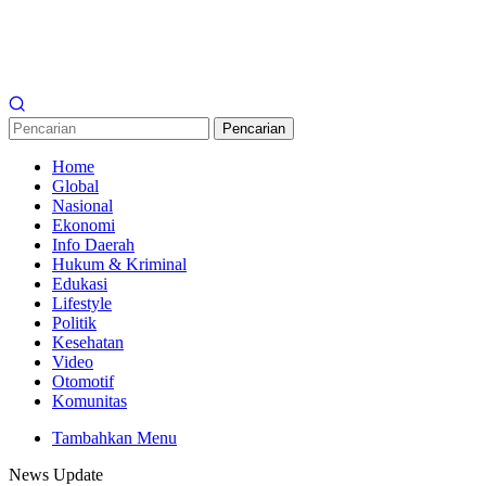
Pencarian
Home
Global
Nasional
Ekonomi
Info Daerah
Hukum & Kriminal
Edukasi
Lifestyle
Politik
Kesehatan
Video
Otomotif
Komunitas
Tambahkan Menu
News Update