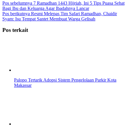
Pos sebelumnya
7 Ramadhan 1443 Hijriah, Ini 5 Tips Puasa Sehat
Bagi Ibu dan Keluarga Agar Ibadahnya Lancar
Pos berikutnya
Resmi Melepas Tim Safari Ramadhan, Chaidir
Syam: Isu Tempat Santet Membuat Warga Gelisah
Pos terkait
Palopo Tertarik Adopsi Sistem Pengelolaan Parkir Kota
Makassar