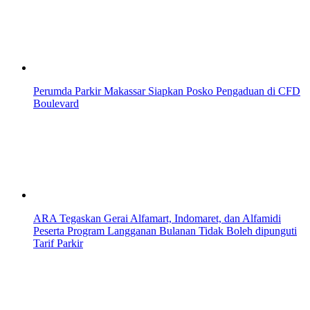
Perumda Parkir Makassar Siapkan Posko Pengaduan di CFD
Boulevard
ARA Tegaskan Gerai Alfamart, Indomaret, dan Alfamidi
Peserta Program Langganan Bulanan Tidak Boleh dipunguti
Tarif Parkir