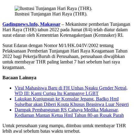
Ilustrasi Tunjangan Hari Raya (THR).
Gadingnews.Info, Makassar
– Mekanisme pemberian Tunjangan
Hari Raya (THR) tahun 2022 pada Jumat (8/4) telah diatur dalam
surat edaran oleh Kementrian Ketenagakerjaan (Kemnaker) RI.
Surat Edaran dengan Nomor M/1/HK.04/IV/2002 tentang
Pelaksanaan Pemberian Tunjangan Hari Raya Keagamaan Tahun
2022 bagi Pekerja/Buruh di Perusahaan, perusahaan diwajibkan
untuk membayar THR paling lambat 7 hari sebelum hari raya
keagamaan.
Bacaan Lainnya
Viral Mahasiswa Baru di FH Unhas Ngaku Gender Netral,
WD III: Kami Curiga Itu Kampanye LGBT
Lakukan Kunjungan ke Konsular Jepang, Badko HmI
Sulselbar akan Diberi Kouta Khusus Beasiswa Luar Negeri
Dampak Pembangunan RS Cahaya Medika Makassar,
Kediaman Mantan Ketua HmI Tahun 80-an Rusak Parah
Untuk perusahaan yang mampu, diimbau untuk membayar THR
lebih awal sebelum batas waktu tersebut.