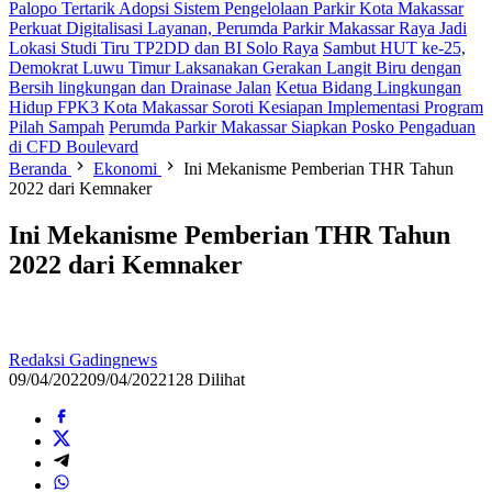
Palopo Tertarik Adopsi Sistem Pengelolaan Parkir Kota Makassar
Perkuat Digitalisasi Layanan, Perumda Parkir Makassar Raya Jadi
Lokasi Studi Tiru TP2DD dan BI Solo Raya
Sambut HUT ke-25,
Demokrat Luwu Timur Laksanakan Gerakan Langit Biru dengan
Bersih lingkungan dan Drainase Jalan
Ketua Bidang Lingkungan
Hidup FPK3 Kota Makassar Soroti Kesiapan Implementasi Program
Pilah Sampah
Perumda Parkir Makassar Siapkan Posko Pengaduan
di CFD Boulevard
Beranda
Ekonomi
Ini Mekanisme Pemberian THR Tahun
2022 dari Kemnaker
Ini Mekanisme Pemberian THR Tahun
2022 dari Kemnaker
Redaksi Gadingnews
09/04/2022
09/04/2022
128 Dilihat