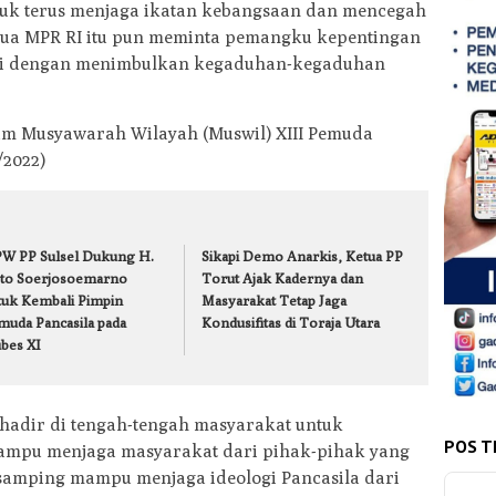
tuk terus menjaga ikatan kebangsaan dan mencegah
tua MPR RI itu pun meminta pemangku kepentingan
si dengan menimbulkan kegaduhan-kegaduhan
am Musyawarah Wilayah (Muswil) XIII Pemuda
/2022)
W PP Sulsel Dukung H.
Sikapi Demo Anarkis, Ketua PP
pto Soerjosoemarno
Torut Ajak Kadernya dan
tuk Kembali Pimpin
Masyarakat Tetap Jaga
muda Pancasila pada
Kondusifitas di Toraja Utara
bes XI
adir di tengah-tengah masyarakat untuk
POS T
mpu menjaga masyarakat dari pihak-pihak yang
samping mampu menjaga ideologi Pancasila dari