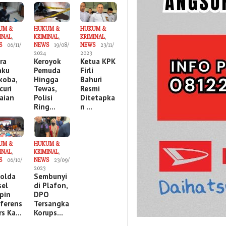
UM &
HUKUM &
HUKUM &
INAL
,
KRIMINAL
,
KRIMINAL
,
S
06/11/
NEWS
19/08/
NEWS
23/11/
2024
2023
ira
Keroyok
Ketua KPK
aku
Pemuda
Firli
koba,
Hingga
Bahuri
curi
Tewas,
Resmi
aian
Polisi
Ditetapka
Ring…
n …
UM &
HUKUM &
INAL
,
KRIMINAL
,
S
06/10/
NEWS
23/09/
2023
olda
Sembunyi
sel
di Plafon,
pin
DPO
ferens
Tersangka
ers Ka…
Korups…