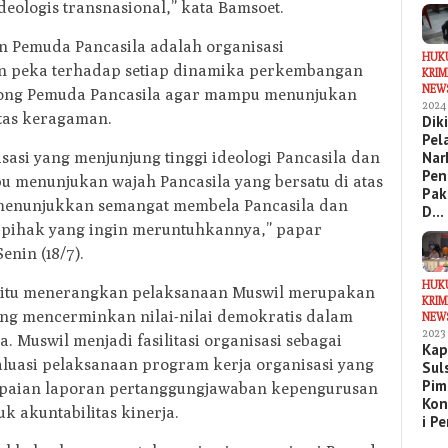
deologis transnasional,” kata Bamsoet.
n Pemuda Pancasila adalah organisasi
HUK
n peka terhadap setiap dinamika perkembangan
KRIM
NEW
orong Pemuda Pancasila agar mampu menunjukan
2024
atas keragaman.
Dik
Pel
sasi yang menjunjung tinggi ideologi Pancasila dan
Nar
Pen
u menunjukan wajah Pancasila yang bersatu di atas
Pak
menunjukkan semangat membela Pancasila dan
D…
-pihak yang ingin meruntuhkannya,” papar
enin (18/7).
HUK
 itu menerangkan pelaksanaan Muswil merupakan
KRIM
ang mencerminkan nilai-nilai demokratis dalam
NEW
2023
. Muswil menjadi fasilitasi organisasi sebagai
Kap
uasi pelaksanaan program kerja organisasi yang
Sul
Pim
mpaian laporan pertanggungjawaban kepengurusan
Kon
k akuntabilitas kinerja.
i P