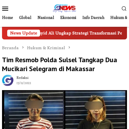
Loncat
Menu
ke
Mobile
konten
Home
Global
Nasional
Ekonomi
Info Daerah
Hukum & 
di Rasyid Ali Ungkap Strategi Transformasi Perumda Parkir M
News Update
Beranda
Hukum & Kriminal
Tim Resmob Polda Sulsel Tangkap Dua
Mucikari Selegram di Makassar
Redaksi
13/11/2022