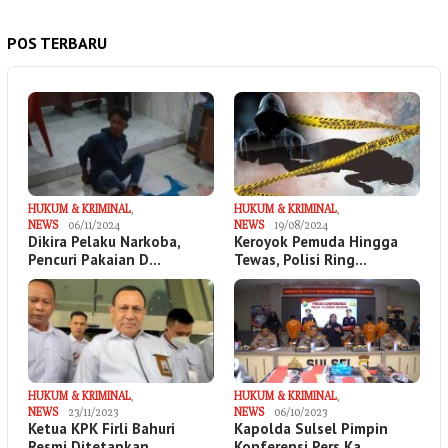
POS TERBARU
HUKUM & KRIMINAL
,
HUKUM & KRIMINAL
,
NEWS
06/11/2024
NEWS
19/08/2024
Dikira Pelaku Narkoba,
Keroyok Pemuda Hingga
Pencuri Pakaian D…
Tewas, Polisi Ring…
HUKUM & KRIMINAL
,
HUKUM & KRIMINAL
,
NEWS
23/11/2023
NEWS
06/10/2023
Ketua KPK Firli Bahuri
Kapolda Sulsel Pimpin
Resmi Ditetapkan …
Konferensi Pers Ka…