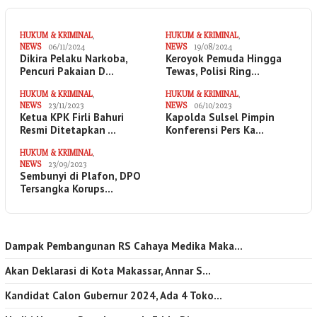
HUKUM & KRIMINAL
,
HUKUM & KRIMINAL
,
NEWS
06/11/2024
NEWS
19/08/2024
Dikira Pelaku Narkoba,
Keroyok Pemuda Hingga
Pencuri Pakaian D…
Tewas, Polisi Ring…
HUKUM & KRIMINAL
,
HUKUM & KRIMINAL
,
NEWS
23/11/2023
NEWS
06/10/2023
Ketua KPK Firli Bahuri
Kapolda Sulsel Pimpin
Resmi Ditetapkan …
Konferensi Pers Ka…
HUKUM & KRIMINAL
,
NEWS
23/09/2023
Sembunyi di Plafon, DPO
Tersangka Korups…
Dampak Pembangunan RS Cahaya Medika Maka…
Akan Deklarasi di Kota Makassar, Annar S…
Kandidat Calon Gubernur 2024, Ada 4 Toko…