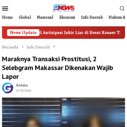
Loncat
Menu
ke
Mobile
konten
Home
Global
Nasional
Ekonomi
Info Daerah
Hukum & 
Personel Antisipasi Jukir Liar di Event Konser TSM
News Update
Tam
Beranda
Info Daerah
Maraknya Transaksi Prostitusi, 2
Selebgram Makassar Dikenakan Wajib
Lapor
Redaksi
17/11/2022